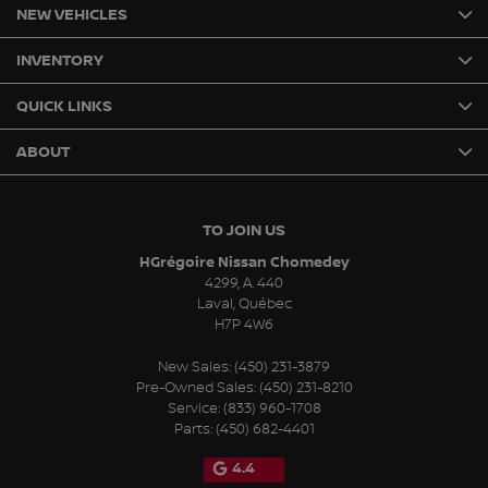
NEW VEHICLES
INVENTORY
QUICK LINKS
ABOUT
TO JOIN US
HGrégoire Nissan Chomedey
4299, A. 440
Laval
,
Québec
H7P 4W6
New Sales:
(450) 231-3879
Pre-Owned Sales:
(450) 231-8210
Service:
(833) 960-1708
Parts:
(450) 682-4401
4.4