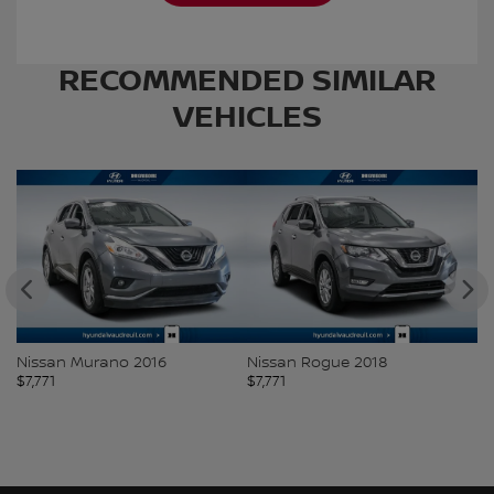
RECOMMENDED
SIMILAR
VEHICLES
Nissan Murano 2016
Nissan Rogue 2018
V
$
7,771
$
7,771
$
7