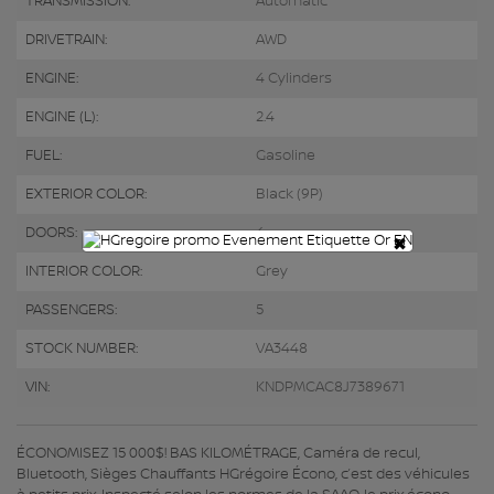
TRANSMISSION:
Automatic
DRIVETRAIN:
AWD
ENGINE:
4 Cylinders
ENGINE (L):
2.4
FUEL:
Gasoline
EXTERIOR COLOR:
Black (9P)
DOORS:
4
×
INTERIOR COLOR:
Grey
PASSENGERS:
5
STOCK NUMBER:
VA3448
VIN:
KNDPMCAC8J7389671
ÉCONOMISEZ 15 000$! BAS KILOMÉTRAGE, Caméra de recul,
Bluetooth, Sièges Chauffants HGrégoire Écono, c’est des véhicules