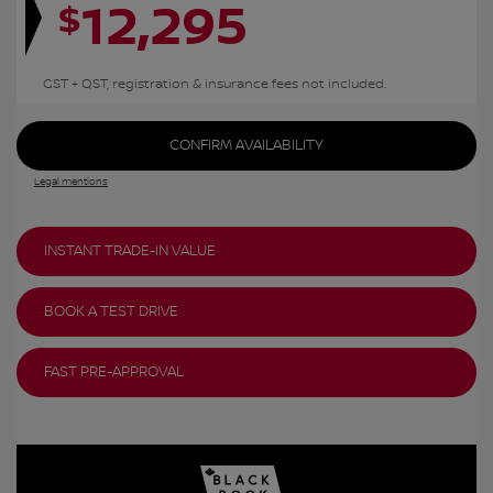
12,295
$
GST + QST, registration & insurance fees not included.
CONFIRM AVAILABILITY
Legal mentions
INSTANT TRADE-IN VALUE
BOOK A TEST DRIVE
FAST PRE-APPROVAL