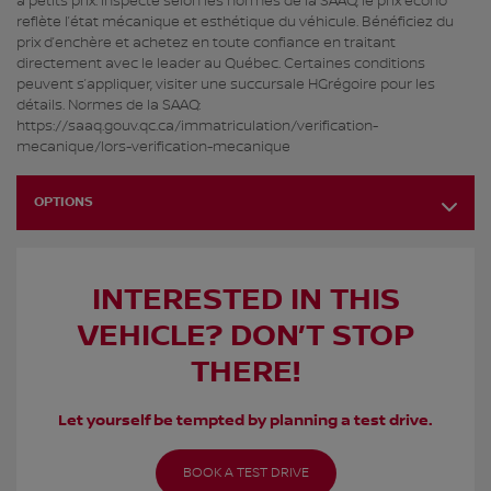
à petits prix. Inspecté selon les normes de la SAAQ, le prix écono
reflète l’état mécanique et esthétique du véhicule. Bénéficiez du
prix d’enchère et achetez en toute confiance en traitant
directement avec le leader au Québec. Certaines conditions
peuvent s’appliquer, visiter une succursale HGrégoire pour les
détails. Normes de la SAAQ:
https://saaq.gouv.qc.ca/immatriculation/verification-
mecanique/lors-verification-mecanique
OPTIONS
INTERESTED IN THIS
VEHICLE? DON’T STOP
THERE!
Let yourself be tempted by planning a test drive.
BOOK A TEST DRIVE