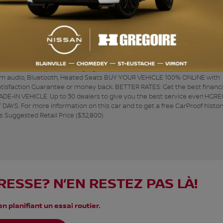
audio premium, Bluetooth, Sièges Chauffants ACHAT 100% EN LIGNE
tisfaction garantie 7 jours ou argent remis. MEILLEUR TAUX : Obtenez le m
z toujours plus pour votre VÉHICULE D’ÉCHANGE. 30 concessionnaires po
EUR depuis plus de 15 ans. OUVERT 7 JOURS. Pour plus d'information s
tement visitez https://www.hgregoire.com/fr-stk/730008 *Prix du manufac
um audio, Bluetooth, Heated Seats BUY YOUR VEHICLE 100% ONLINE with
atisfaction Guarantee or money back. BETTER RATES: Get the best financ
ADE-IN VEHICLE. Up to 30 dealers to give you the best service ever! HGRE
AYS. For more information on this car and to get a free CarProof histor
 Suggested Retail Price ($32,800)
RESSE? N’EN RESTEZ PAS LÀ!
n planifiant un essai routier.