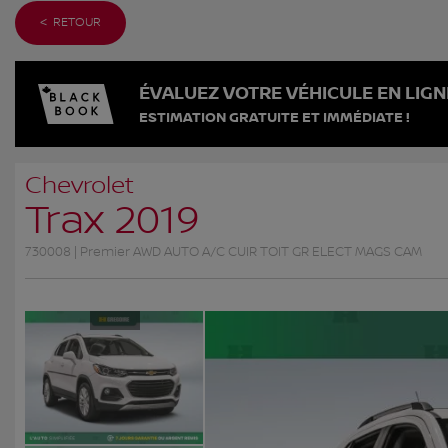
< RETOUR
ÉVALUEZ VOTRE VÉHICULE EN LIGN
ESTIMATION GRATUITE ET IMMÉDIATE !
Chevrolet
Trax 2019
730008 | Premier AWD AUTO A/C CUIR TOIT GR ELECT MAGS CAM