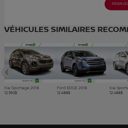
RÉSERVEZ
VÉHICULES SIMILAIRES
RECOM
 2018
Ford EDGE 2018
Kia Sportage 2017
12 488
$
12 488
$