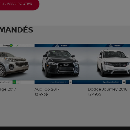
 UN ESSAI ROUTIER
MANDÉS
Audi Q3 2017
Dodge Journey 2018
Hyundai 
12 493
$
12 493
$
12 494
$