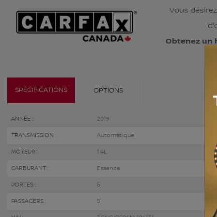
Vous désirez
d'
Obtenez un 
SPÉCIFICATIONS
OPTIONS
ANNÉE :
2019
TRANSMISSION :
Automatique
MOTEUR :
1.4L
CARBURANT :
Essence
PORTES :
5
PASSAGERS :
5