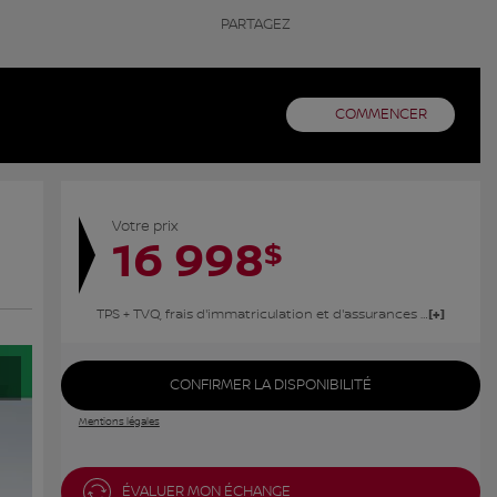
PARTAGEZ
COMMENCER
Votre prix
16 998
$
TPS + TVQ, frais d'immatriculation et d'assurances non inclus.
CONFIRMER LA DISPONIBILITÉ
Mentions légales
ÉVALUER MON ÉCHANGE