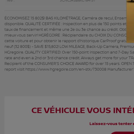
NIV :
3GNCJRSB8KL184131
ÉCONOMISEZ 15 802$! BAS KILOMÉTRAGE, Caméra de recul, Ensemble 
disponible. QUALITÉ CERTIFIÉE : Inspection en plus de 150 points et sa
taux de financement et même une 2e ou 3e chance au crédit. Obtene
mieux vous servir! HGRÉGOIRE : Récipiendaire du CHOIX DU CONSOMMAT
cette voiture et pour obtenir le rapport d’historique CarProof gratui
neuf (32 800$) - SAVE $15,802! LOW MILEAGE, Back-Up Camera, Premi
HGregoire. QUALITY CERTIFIED: Over 150-point inspection and 7-Day S
rate and even a 2nd or 3rd chance credit. Always get more for your TR
Recipient of the CONSUMER'S CHOICE AWARD for over 15 years. OPEN 7 D
report visit https://www.hgregoire.com/en-stk/730008 Manufacturer's
CE VÉHICULE VOUS INTÉ
Laissez-vous tenter e