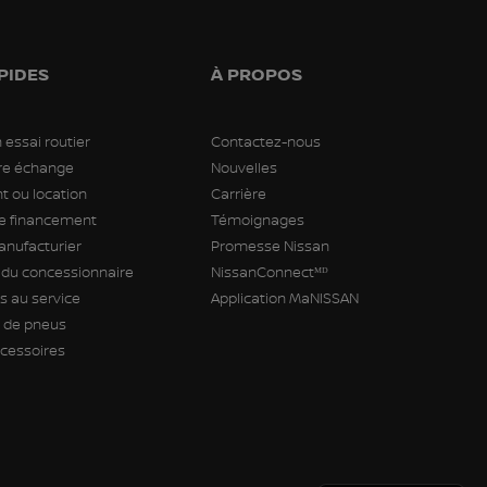
PIDES
À PROPOS
 essai routier
Contactez-nous
tre échange
Nouvelles
 ou location
Carrière
 financement
Témoignages
anufacturier
Promesse Nissan
 du concessionnaire
NissanConnectᴹᴰ
 au service
Application MaNISSAN
de pneus
ccessoires