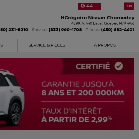
4.4
EN
HGrégoire Nissan Chomedey
4299, A. 440
Laval
,
Québec
H7P 4W6
450) 231-8210
(833) 960-1708
(450) 682-4401
Service:
Pièces:
NS
SERVICE & PIÈCES
À PROPOS