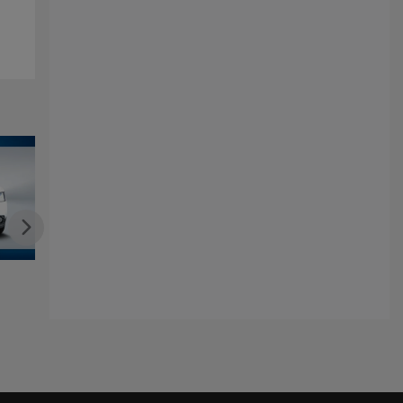
Tucson 2016
Chevrolet Equinox 2018
Kia Sorento 2016
12 495
$
12 588
$