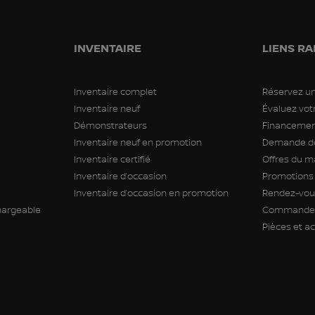
INVENTAIRE
LIENS RA
Inventaire complet
Réservez un
Inventaire neuf
Évaluez vo
Démonstrateurs
Financement
Inventaire neuf en promotion
Demande de
Inventaire certifié
Offres du m
Inventaire d’occasion
Promotions
Inventaire d’occasion en promotion
Rendez-vous
hargeable
Commande 
Pièces et a