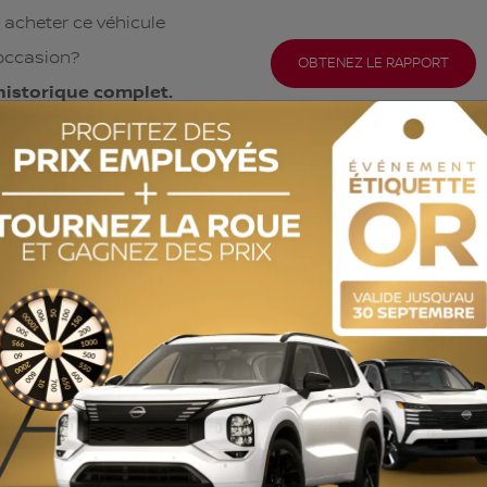
 acheter ce véhicule
occasion?
OBTENEZ LE RAPPORT
historique complet.
ODOMÈTRE:
45 683 km
MOTRICITÉ :
4x4
MOTEUR (L) :
1.4
COULEUR EXTÉRIEUR :
Blanc (GAZ)
COULEUR INTÉRIEUR:
Brun
NUMÉRO DE STOCK :
730008