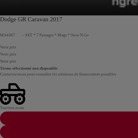
Dodge GR Caravan 2017
MA4367
– SXT * 7 Passager * Mags * Stow N Go
Votre prix
Votre prix
Votre prix
Terme sélectionné non disponible
Contactez-nous pour connaître les solutions de financement possibles
Traction avant