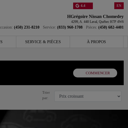
4.4
EN
HGrégoire Nissan Chomedey
4299, A. 440
Laval
,
Québec
H7P 4W6
ccasion:
(450) 231-8210
Service:
(833) 960-1708
Pièces:
(450) 682-4401
S
SERVICE & PIÈCES
À PROPOS
COMMENCER
Trier
par: