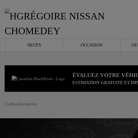
NEUFS
OCCASION
OU
ÉVALUEZ VOTRE VÉHI
ESTIMATION GRATUITE ET IM
3 véhicules
trouvés
Afficher 23 images en plus
VOIR PLUS