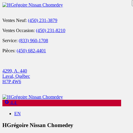
Ventes Neuf:
(450) 231-3879
Ventes Occasion:
(450) 231-8210
Service:
(833) 960-1708
Pièces:
(450) 682-4401
4299, A. 440
Laval
,
Québec
H7P 4W6
4.4
EN
HGrégoire Nissan Chomedey