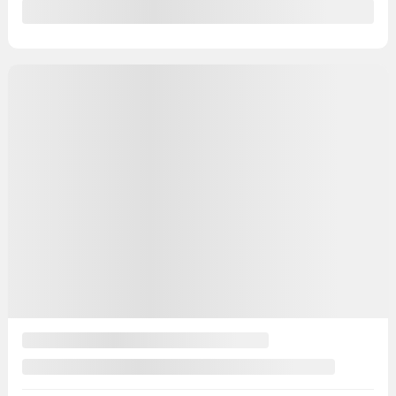
Précédent
Suivant
Hyundai Accent 2017
729900
– SE
Votre prix
10 488
$
Votre prix
10 488
$
Votre prix
10 488
$
Terme sélectionné non disponible
Contactez-nous pour connaître les solutions de financement
possibles