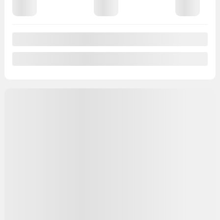
96 486 km
Preapprobation disponible
Valeur d'échange instantanée
Confirmer la disponibilité
Mentions légales