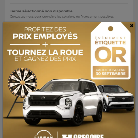
Terme sélectionné non disponible
Contactez-nous pour connaître les solutions de financement possibles
×
Traction intégrale
Automatique
149 620 km
Preapprobation disponible
Valeur d'échange instantanée
Confirmer la disponibilité
Mentions légales