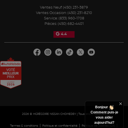
Ventes Neuf:
(450) 231-3879
Ventes Occasion:
(450) 231-8210
Service:
(833) 960-1708
Pièces:
(450) 682-4401
4.4
Bonjour
Comment puis-je
2026 © HGRÉGOIRE NISSAN CHOMEDEY
| Tous droits réservés.
vous aider
aujourd’hui?
|
|
|
Termes & conditions
Politique et confidentialité
Politique de cookies (CA)