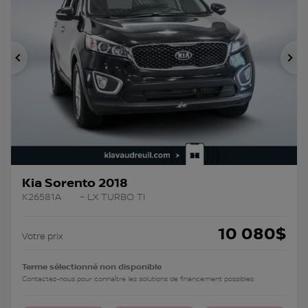
Précédent
Su
Kia Sorento 2018
K26581A
– LX TURBO TI
10 080
$
Votre prix
Terme sélectionné non disponible
Contactez-nous pour connaître les solutions de financement possibles