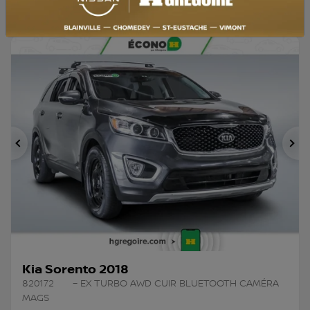
Précédent
Su
Kia Sorento 2018
820172
– EX TURBO AWD CUIR BLUETOOTH CAMÉRA
MAGS