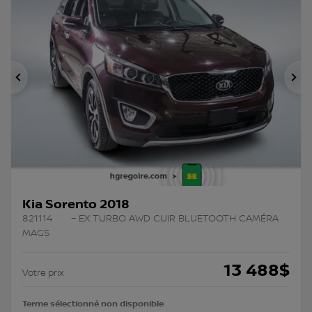
Précédent
Su
Kia Sorento 2018
821114
– EX TURBO AWD CUIR BLUETOOTH CAMÉRA
MAGS
13 488
$
Votre prix
Terme sélectionné non disponible