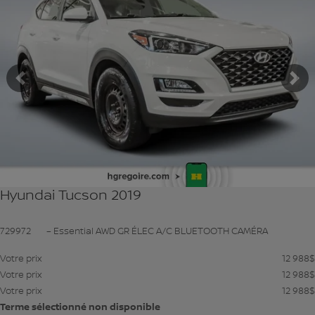
Précédent
Su
Hyundai Tucson 2019
729972
– Essential AWD GR ÉLEC A/C BLUETOOTH CAMÉRA
Votre prix
12 988
$
Votre prix
12 988
$
Votre prix
12 988
$
Terme sélectionné non disponible