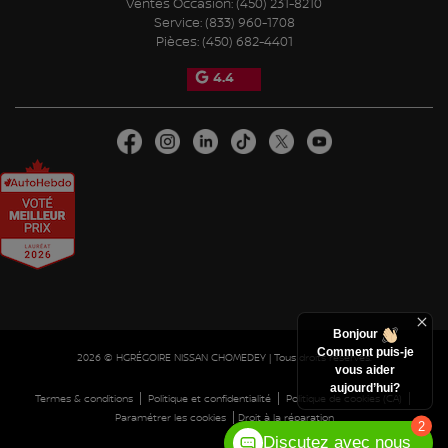
Ventes Occasion:
(450) 231-8210
Service:
(833) 960-1708
Pièces:
(450) 682-4401
4.4
Bonjour
Comment puis-je
2026 © HGRÉGOIRE NISSAN CHOMEDEY
| Tous droits réservés.
vous aider
aujourd’hui?
|
|
|
Termes & conditions
Politique et confidentialité
Politique de cookies (CA)
|
Paramétrer les cookies
Droit à la réparation
2
Discutez avec nous