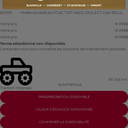
821933
– Preferred AWD AUTO AC TOIT MAGS GR ELECT CAM RECUL
Votre prix
16 998
$
Votre prix
16 998
$
Votre prix
16 998
$
Terme sélectionné non disponible
Contactez-nous pour connaître les solutions de financement possibles
96 704 km
Automatique
Traction intégrale
PREAPPROBATION DISPONIBLE
VALEUR D'ÉCHANGE INSTANTANÉE
CONFIRMER LA DISPONIBILITÉ