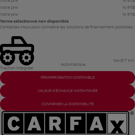
Votre prix
14 911
$
Votre prix
14 911
$
Votre prix
14 911
$
Terme sélectionné non disponible
Contactez-nous pour connaître les solutions de financement possibles
144 877 km
Automatique
Traction intégrale
PREAPPROBATION DISPONIBLE
VALEUR D'ÉCHANGE INSTANTANÉE
CONFIRMER LA DISPONIBILITÉ