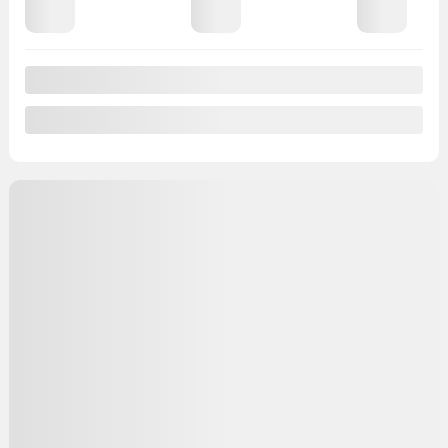
83 000 km
Preapprobation disponible
Valeur d'échange instantanée
Confirmer la disponibilité
Mentions légales