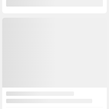
Voir plus
Précédent
Suivant
Volkswagen Golf 2019
SW4552
– Comfortline MAGS CLIMATISATION
AUTOMATIQUE
Votre prix
17 995
$
Votre prix
17 995
$
Votre prix
17 995
$
Terme sélectionné non disponible
Contactez-nous pour connaître les solutions de financement
possibles