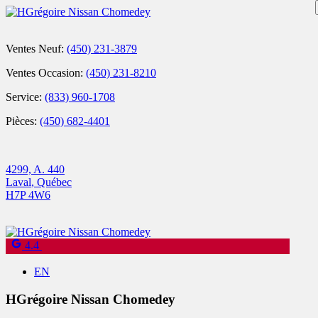
Ventes Neuf:
(450) 231-3879
Ventes Occasion:
(450) 231-8210
Service:
(833) 960-1708
Pièces:
(450) 682-4401
4299, A. 440
Laval
,
Québec
H7P 4W6
4.4
EN
HGrégoire Nissan Chomedey