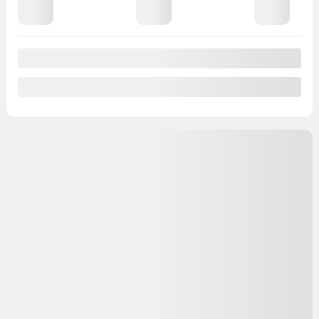
101 794 km
Preapprobation disponible
Valeur d'échange instantanée
Confirmer la disponibilité
Mentions légales
Fermer