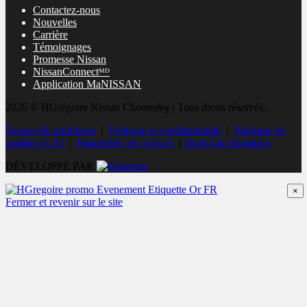
Contactez-nous
Nouvelles
Carrière
Témoignages
Promesse Nissan
NissanConnectᴹᴰ
Application MaNISSAN
2026 © HGrégoire Nissan Chomedey
| Tous droits réservés.
Termes & conditions
|
Politique et confidentialité
|
Politique de
cookies (CA)
|
Paramétrer les cookies
|
Droit à la réparation
DÉVELOPPÉ PAR
×
Fermer et revenir sur le site