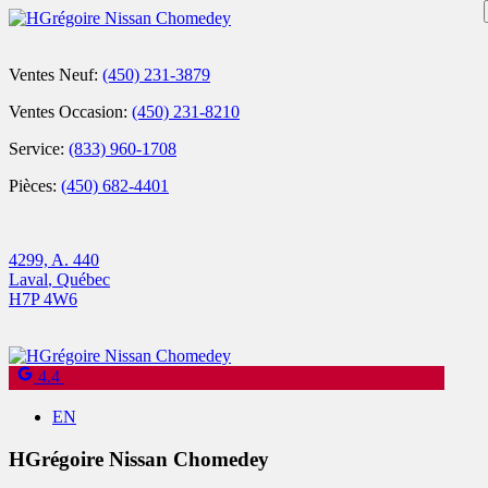
Ventes Neuf:
(450) 231-3879
Ventes Occasion:
(450) 231-8210
Service:
(833) 960-1708
Pièces:
(450) 682-4401
4299, A. 440
Laval
,
Québec
H7P 4W6
4.4
EN
HGrégoire Nissan Chomedey