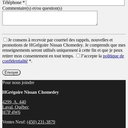
Téléphone
*
Commentaire(s) et/ou question(s)
Je consens à recevoir par courriel des rappels, nouvelles et
promotions de HGrégoire Nissan Chomedey. Je comprends que mes
renseignements seront utilisés uniquement à cette fin et que je peux
retirer mon consentement en tout temps.
J’accepte la
politique de
confidentialité
*
.
Pour nous joindre
HGrégoire Nissan Chomedey
4299, A. 440
Laval
,
Québec
H7P 4W6
Ventes Neuf:
(450) 231-3879