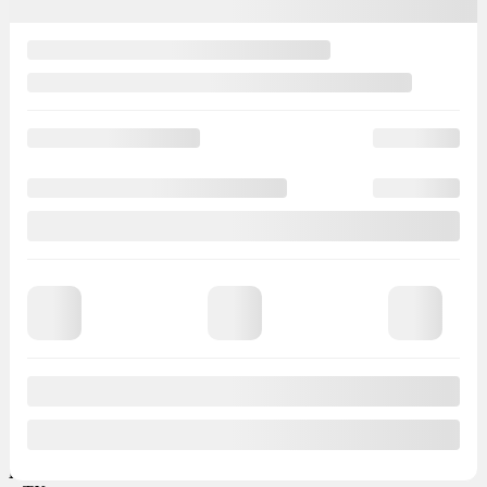
Évaluez vos
paiements
|
/ VIN:
Inclure les taxes
Location
Financement
Pour
mois
à
Kilométrage
Accompte
Valeur d'échange
Location
à partir de