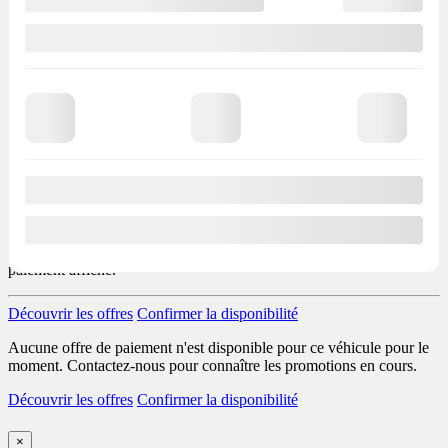
+ LÉGAL
– LÉGAL
Finance
Prix total du véhicule:
$ (+ taxes). Obligation totale:
$. Frais de
crédit total:
$. Transport et préparation inclus dans le paiement.
Taxes de ventes en sus.
Les options et accessoires peuvent varier selon les versions. Le prix
PDSF n’inclut pas certaines options et taxes, telles que la taxe sur
l’air climatisé. Ces données, incluant les prix, peuvent contenir des
erreurs. Veuillez communiquer avec nous pour obtenir tous les
détails. Les prix excluent les promotions en cours.
Les subventions électriques gouvernementales de
$ (Provincial) et
de
$ (Fédéral) sont applicables avant taxes et sont incluses dans le
paiement affiché.
Découvrir les offres
Confirmer la disponibilité
Aucune offre de paiement n'est disponible pour ce véhicule pour le
moment. Contactez-nous pour connaître les promotions en cours.
Découvrir les offres
Confirmer la disponibilité
×