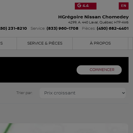
4.4
EN
HGrégoire Nissan Chomedey
4299, A. 440
Laval
,
Québec
H7P 4W6
450) 231-8210
(833) 960-1708
(450) 682-4401
Service:
Pièces:
NS
SERVICE & PIÈCES
À PROPOS
COMMENCER
Trier par: