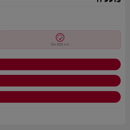
11 991
$
134 953 km