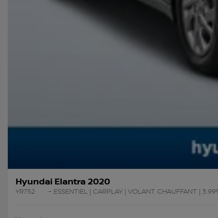
Hyundai Elantra 2020
YR752
– ESSENTIEL | CARPLAY | VOLANT CHAUFFANT | 3.99