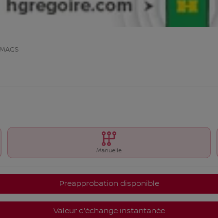
 MAGS
Manuelle
Preapprobation disponible
Valeur d'échange instantanée