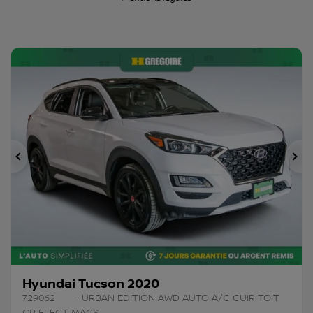
Précédent
Su
Hyundai Tucson 2020
729062
– URBAN EDITION AWD AUTO A/C CUIR TOIT
GR ELECT MAGS