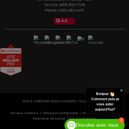
Service:
(833) 960-1708
Pièces:
(450) 682-4401
4.4
Bonjour
Comment puis-je
2026 © HGRÉGOIRE NISSAN CHOMEDEY
| Tous droits réservés.
vous aider
aujourd’hui?
|
|
|
Termes & conditions
Politique et confidentialité
Politique de cookies (CA)
|
Paramétrer les cookies
Droit à la réparation
2
Discutez avec nous