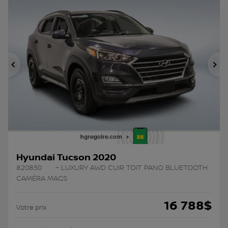
Précédent
Su
Hyundai Tucson 2020
820850
– LUXURY AWD CUIR TOIT PANO BLUETOOTH
CAMÉRA MAGS
16 788
$
Votre prix