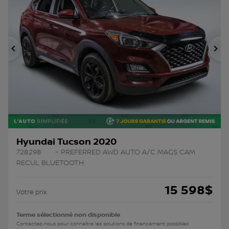
Précédent
Su
Hyundai Tucson 2020
728298
– PREFERRED AWD AUTO A/C MAGS CAM
RECUL BLUETOOTH
15 598
$
Votre prix
Terme sélectionné non disponible
Contactez-nous pour connaître les solutions de financement possibles