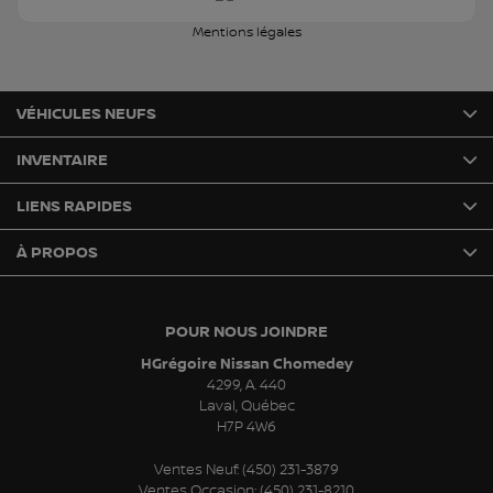
Mentions légales
VÉHICULES NEUFS
INVENTAIRE
LIENS RAPIDES
À PROPOS
POUR NOUS JOINDRE
HGrégoire Nissan Chomedey
4299, A. 440
Laval
,
Québec
H7P 4W6
Ventes Neuf:
(450) 231-3879
Ventes Occasion:
(450) 231-8210