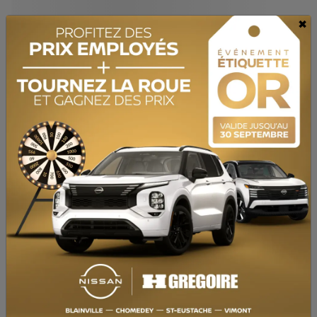
Contactez-nous pour connaître les solutions de financement possibles
×
Traction avant
Automatique
90 417 km
Preapprobation disponible
Valeur d'échange instantanée
Confirmer la disponibilité
Mentions légales