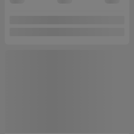
Traction avant
Automatique
66 594 km
Preapprobation disponible
Valeur d'échange instantanée
Confirmer la disponibilité
Mentions légales