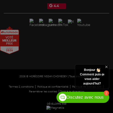
4.4
Bonjour
Comment puis-je
2026 © HGRÉGOIRE NISSAN CHOMEDEY
| Tous droits réservés.
vous aider
aujourd’hui?
|
|
|
Termes & conditions
Politique et confidentialité
Politique de cookies (CA)
|
Paramétrer les cookies
Droit à la réparation
2
Discutez avec nous
DÉVELOPPÉ PAR