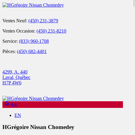
Ventes Neuf:
(450) 231-3879
Ventes Occasion:
(450) 231-8210
Service:
(833) 960-1708
Pièces:
(450) 682-4401
4299, A. 440
Laval
,
Québec
H7P 4W6
4.4
EN
HGrégoire Nissan Chomedey