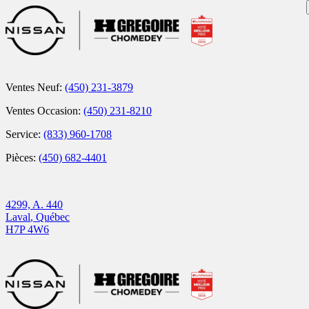
Ventes Neuf:
(450) 231-3879
Ventes Occasion:
(450) 231-8210
Service:
(833) 960-1708
Pièces:
(450) 682-4401
4299, A. 440
Laval
,
Québec
H7P 4W6