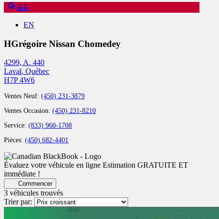
4.4
EN
HGrégoire Nissan Chomedey
4299, A. 440
Laval
,
Québec
H7P 4W6
Ventes Neuf:
(450) 231-3879
Ventes Occasion:
(450) 231-8210
Service:
(833) 960-1708
Pièces:
(450) 682-4401
Évaluez votre véhicule en ligne
Estimation GRATUITE ET
immédiate !
Commencer
3 véhicules
trouvés
Trier par: