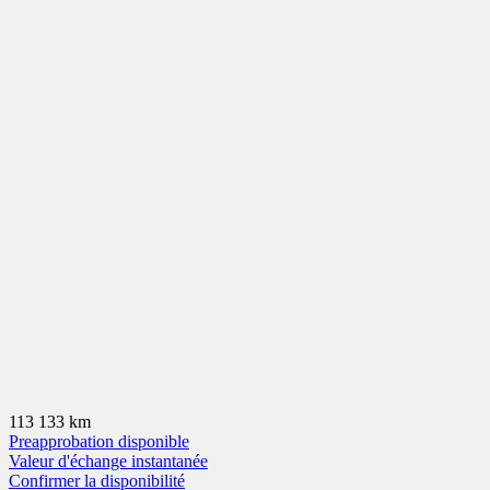
113 133 km
Preapprobation disponible
Valeur d'échange instantanée
Confirmer la disponibilité