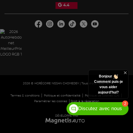
4.4
Bonjour
Comment puis-je
2026 © HGRÉGOIRE NISSAN CHOMEDEY
| Tous droits réservés.
vous aider
aujourd’hui?
|
|
|
Termes & conditions
Politique et confidentialité
Politique de cookies (CA)
|
Paramétrer les cookies
Droit à la réparation
2
Discutez avec nous
DÉVELOPPÉ PAR