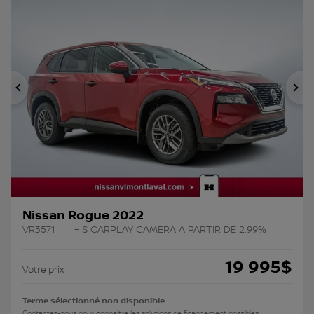
Précédent
Su
Nissan Rogue 2022
VR3571
– S CARPLAY CAMERA A PARTIR DE 2.99%
19 995
$
Votre prix
Terme sélectionné non disponible
Contactez-nous pour connaître les solutions de financement possibles