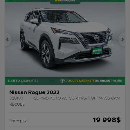
Précédent
Su
Nissan Rogue 2022
820187
– SL AWD AUTO AC CUIR NAV TOIT MAGS CAM
RECULE
19 998
$
Votre prix