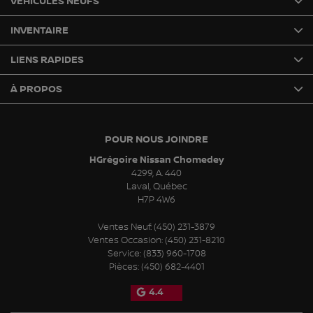
VÉHICULES NEUFS
INVENTAIRE
LIENS RAPIDES
À PROPOS
POUR NOUS JOINDRE
HGrégoire Nissan Chomedey
4299, A. 440
Laval
,
Québec
H7P 4W6
Ventes Neuf:
(450) 231-3879
Ventes Occasion:
(450) 231-8210
Service:
(833) 960-1708
Pièces:
(450) 682-4401
4.4