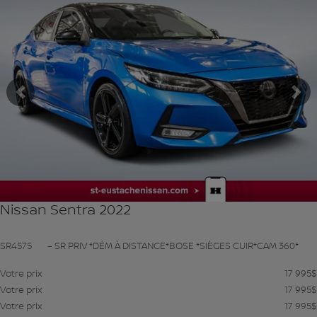
VOIR PLUS
Précédent
Su
Nissan Sentra 2022
SR4575
– SR PRIV *DÉM À DISTANCE*BOSE *SIÈGES CUIR*CAM 360*
Votre prix
17 995
$
Votre prix
17 995
$
Votre prix
17 995
$