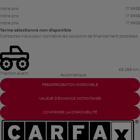
Votre prix
17 995
$
Votre prix
17 995
$
Votre prix
17 995
$
Terme sélectionné non disponible
Contactez-nous pour connaître les solutions de financement possibles
68 288 km
Traction avant
Automatique
PREAPPROBATION DISPONIBLE
VALEUR D'ÉCHANGE INSTANTANÉE
CONFIRMER LA DISPONIBILITÉ