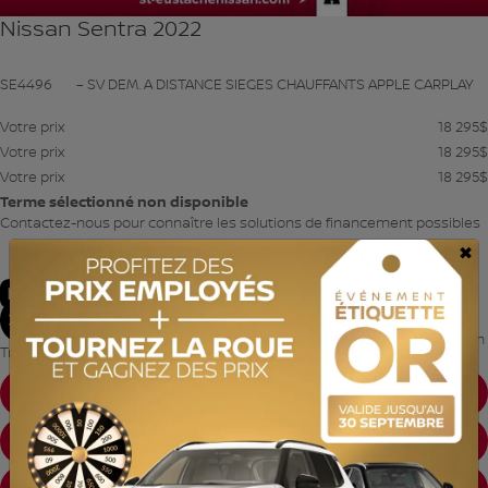
Nissan Sentra 2022
SE4496
– SV DEM. A DISTANCE SIEGES CHAUFFANTS APPLE CARPLAY
Votre prix
18 295
$
Votre prix
18 295
$
Votre prix
18 295
$
Terme sélectionné non disponible
Contactez-nous pour connaître les solutions de financement possibles
×
60 992 km
Traction avant
Automatique
PREAPPROBATION DISPONIBLE
VALEUR D'ÉCHANGE INSTANTANÉE