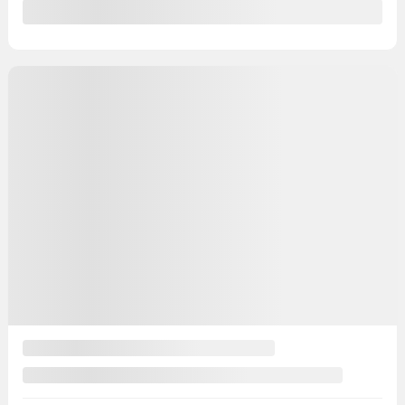
Précédent
Suivant
Kia Seltos 2023
821619
– LX AWD AUTO AC GR ELECT MAGS CAM
RECUL BLEUTOOTH
Votre prix
19 498
$
Votre prix
19 498
$
Votre prix
19 498
$
Terme sélectionné non disponible
Contactez-nous pour connaître les solutions de financement
possibles