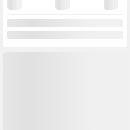
104 235 km
Preapprobation disponible
Valeur d'échange instantanée
Confirmer la disponibilité
Mentions légales