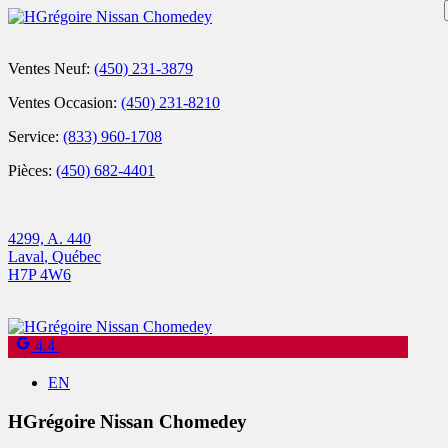
Ventes Neuf:
(450) 231-3879
Ventes Occasion:
(450) 231-8210
Service:
(833) 960-1708
Pièces:
(450) 682-4401
4299, A. 440
Laval
,
Québec
H7P 4W6
4.4
EN
HGrégoire Nissan Chomedey