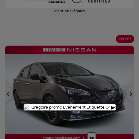
Mentions légales
Certifié
Précédent
Su
×