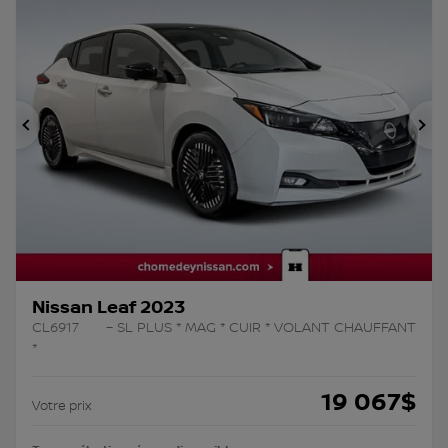
Précédent
Su
Nissan Leaf 2023
CL6917
– SL PLUS * MAG * CUIR * VOLANT CHAUFFANT
*
19 067
$
Votre prix