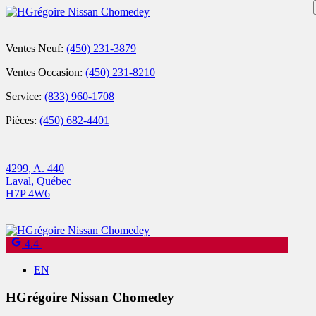
Ventes Neuf:
(450) 231-3879
Ventes Occasion:
(450) 231-8210
Service:
(833) 960-1708
Pièces:
(450) 682-4401
4299, A. 440
Laval
,
Québec
H7P 4W6
4.4
EN
HGrégoire Nissan Chomedey