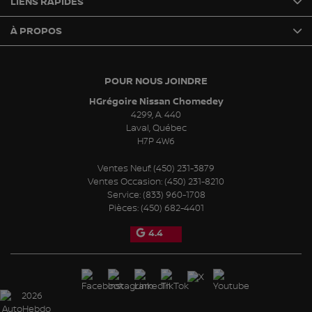
LIENS RAPIDES
À PROPOS
POUR NOUS JOINDRE
HGrégoire Nissan Chomedey
4299, A. 440
Laval
,
Québec
H7P 4W6
Ventes Neuf:
(450) 231-3879
Ventes Occasion:
(450) 231-8210
Service:
(833) 960-1708
Pièces:
(450) 682-4401
4.4