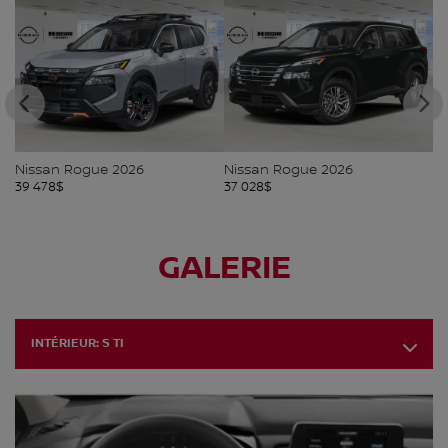
Nissan Rogue 2026
Nissan Rogue 2026
N
39 478
$
37 028
$
37
GALERIE
INTÉRIEUR:
S TI