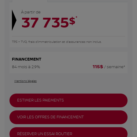
À partir de
37 735
*
$
TPS + TVQ, frais d'immatriculation et d'assurances non inclus.
FINANCEMENT
115
$
84 mois à 2.9%
/ semaine*
Mentions légales
ESTIMER LES PAIEMENTS
VOIR LES OFFRES DE FINANCEMENT
RÉSERVER UN ESSAI ROUTIER