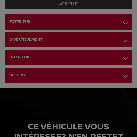
PNBV de 4 619 lb
VOIR PLUS
Amortisseurs à gaz sous pression
Barre antiroulis avant et arrière
EXTÉRIEUR
Direction à assistance électrique
Réservoir de carburant de 55 L
DIVERTISSEMENT
Système d'échappement simple en acier inoxydable
Moyeux à blocage permanent
INTÉRIEUR
Suspension avant à jambes de force avec ressorts
hélicoïdaux
Suspension arrière multibras avec ressorts hélicoïdaux
SÉCURITÉ
Freins à disque aux 4 roues, à disques ventilés avant et
arrière avec antiblocage aux 4 roues, assistance au freinage,
aide au démarrage en côte et frein de stationnement
électrique
CE VÉHICULE VOUS
INTÉRESSE? N’EN RESTEZ