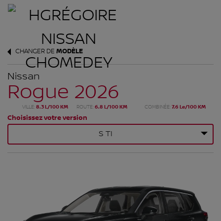
CHANGER DE
MODÈLE
Nissan
Rogue 2026
VILLE:
8.3 L/100 KM
ROUTE:
6.8 L/100 KM
COMBINÉE:
7.6 Le/100 KM
Choisissez votre version
S TI