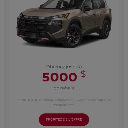
Obtenez jusqu'à
$
5000
de rabais
* Photo à titre indicatif seulement. Certaines conditions
s'appliquent.
PROFITEZ DE L'OFFRE