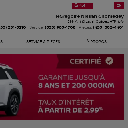
4.4
EN
HGrégoire Nissan Chomedey
4299, A. 440
Laval
,
Québec
H7P 4W6
450) 231-8210
(833) 960-1708
(450) 682-4401
Service:
Pièces:
NS
SERVICE & PIÈCES
À PROPOS