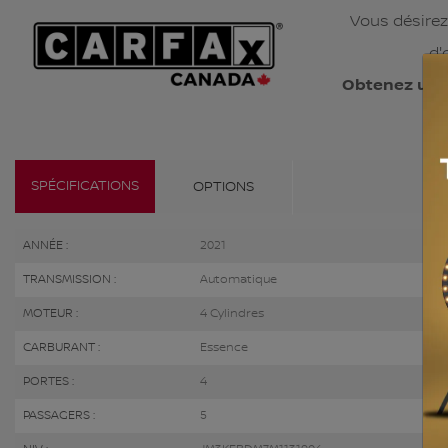
Vous désirez
d'
Obtenez un 
SPÉCIFICATIONS
OPTIONS
ANNÉE :
2021
TRANSMISSION :
Automatique
MOTEUR :
4 Cylindres
CARBURANT :
Essence
PORTES :
4
PASSAGERS :
5