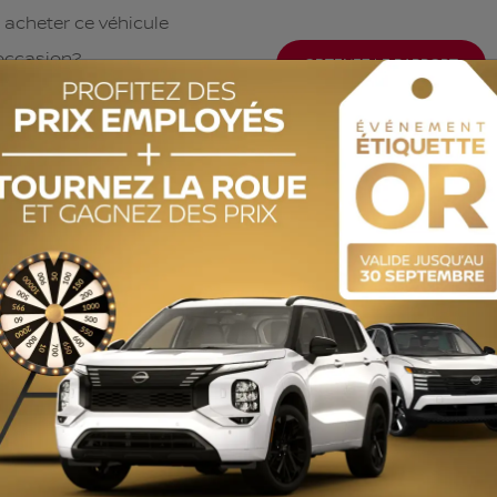
 acheter ce véhicule
occasion?
OBTENEZ LE RAPPORT
historique complet.
ODOMÈTRE:
140 457 km
MOTRICITÉ :
Traction intégrale
MOTEUR (L) :
2.5
COULEUR EXTÉRIEUR :
Blanc (25D)
COULEUR INTÉRIEUR:
Noir
NUMÉRO DE STOCK :
YW176