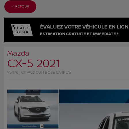
< RETOUR
ÉVALUEZ VOTRE VÉHICULE EN LIGN
ESTIMATION GRATUITE ET IMMÉDIATE !
Mazda
CX-5 2021
YW176 | GT AWD CUIR BOSE CARPLAY