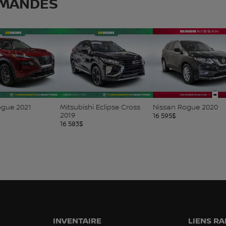
MANDÉS
i Eclipse Cross
Nissan Rogue 2020
Honda CRV 2016
16 595
$
16 604
$
INVENTAIRE
LIENS RA