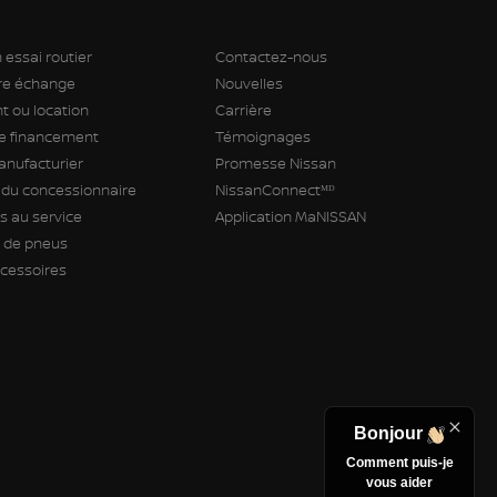
 essai routier
Contactez-nous
tre échange
Nouvelles
 ou location
Carrière
 financement
Témoignages
anufacturier
Promesse Nissan
 du concessionnaire
NissanConnectᴹᴰ
 au service
Application MaNISSAN
de pneus
ccessoires
Bonjour
Comment puis-je
vous aider