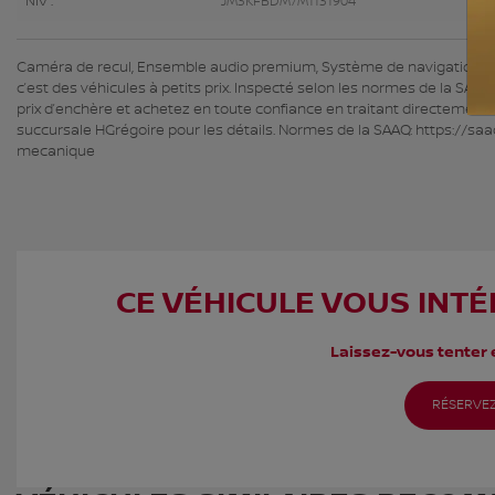
NIV :
JM3KFBDM7M1131904
Caméra de recul, Ensemble audio premium, Système de navigation, App
c’est des véhicules à petits prix. Inspecté selon les normes de la SAAQ
prix d’enchère et achetez en toute confiance en traitant directement 
succursale HGrégoire pour les détails. Normes de la SAAQ: https://saa
mecanique
CE VÉHICULE VOUS INTÉ
Laissez-vous tenter e
RÉSERVEZ