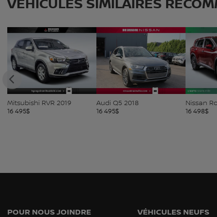
VÉHICULES SIMILAIRES
RECOM
Audi Q5 2018
Nissan Rogue 2021
Mitsubish
2019
16 495
$
16 498
$
16 583
$
POUR NOUS JOINDRE
VÉHICULES NEUFS