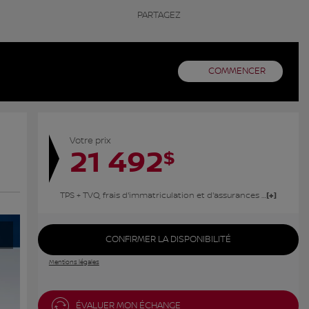
PARTAGEZ
COMMENCER
Votre prix
21 492
$
TPS + TVQ, frais d'immatriculation et d'assurances non inclus.
CONFIRMER LA DISPONIBILITÉ
Mentions légales
ÉVALUER MON ÉCHANGE