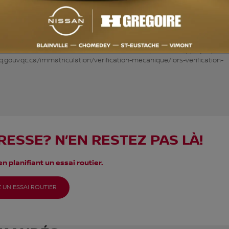
le Carplay, Bluetooth, Sièges Chauffants, Sièges Ventilés HGrégoire Éc
, le prix écono reflète l’état mécanique et esthétique du véhicule. Bénéfic
avec le leader au Québec. Certaines conditions peuvent s’appliquer, visit
q.gouv.qc.ca/immatriculation/verification-mecanique/lors-verification-
RESSE? N’EN RESTEZ PAS LÀ!
n planifiant un essai routier.
 UN ESSAI ROUTIER