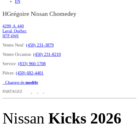
EN
HGrégoire Nissan Chomedey
4299, A. 440
Laval
,
Québec
H7P 4W6
Ventes Neuf:
(450) 231-3879
Ventes Occasion:
(450) 231-8210
Service:
(833) 960-1708
Pièces:
(450) 682-4401
Changer de
modèle
PARTAGEZ
Nissan
Kicks 2026