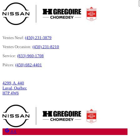
Ventes Neuf:
(450) 231-3879
Ventes Occasion:
(450) 231-8210
Service:
(833) 960-1708
Pièces:
(450) 682-4401
4299, A. 440
Laval
,
Québec
H7P 4W6
4.4