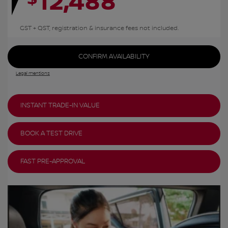
12,488
GST + QST, registration & insurance fees not included.
CONFIRM AVAILABILITY
Legal mentions
INSTANT TRADE-IN VALUE
BOOK A TEST DRIVE
FAST PRE-APPROVAL