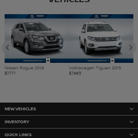
Nissan Rogue 2018
Volkswagen Tiguan 2015
Ni
$
7,771
$
7,863
$
7
NEW VEHICLES
INVENTORY
QUICK LINKS