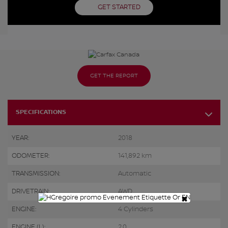
GET STARTED
GET THE REPORT
SPECIFICATIONS
YEAR:
2018
ODOMETER:
141,892 km
TRANSMISSION:
Automatic
DRIVETRAIN:
AWD
×
ENGINE:
4 Cylinders
ENGINE (L):
2.0