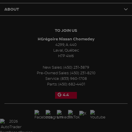
ABOUT
TO JOIN US
HGrégoire Nissan Chomedey
4299, A. 440
Laval
,
Québec
H7P 4W6
New Sales:
(450) 231-3879
Pre-Owned Sales:
(450) 231-8210
Service:
(833) 960-1708
Parts:
(450) 682-4401
4.4