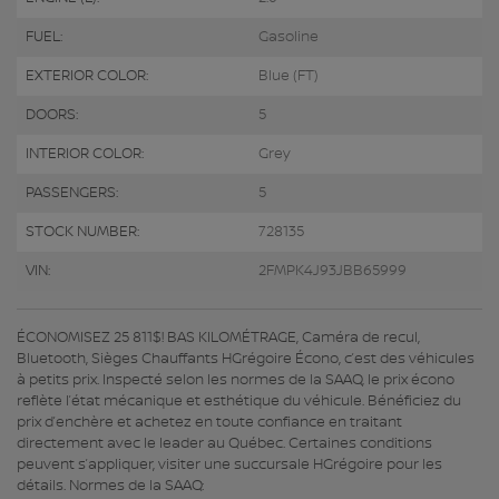
FUEL:
Gasoline
EXTERIOR COLOR:
Blue (FT)
DOORS:
5
INTERIOR COLOR:
Grey
PASSENGERS:
5
STOCK NUMBER:
728135
VIN:
2FMPK4J93JBB65999
ÉCONOMISEZ 25 811$! BAS KILOMÉTRAGE, Caméra de recul,
Bluetooth, Sièges Chauffants HGrégoire Écono, c’est des véhicules
à petits prix. Inspecté selon les normes de la SAAQ, le prix écono
reflète l’état mécanique et esthétique du véhicule. Bénéficiez du
prix d’enchère et achetez en toute confiance en traitant
directement avec le leader au Québec. Certaines conditions
peuvent s’appliquer, visiter une succursale HGrégoire pour les
détails. Normes de la SAAQ: