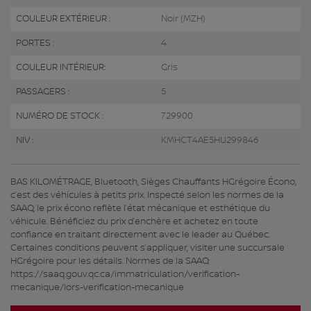
COULEUR EXTÉRIEUR :
Noir (MZH)
PORTES :
4
COULEUR INTÉRIEUR:
Gris
PASSAGERS :
5
NUMÉRO DE STOCK :
729900
NIV :
KMHCT4AE5HU299846
BAS KILOMÉTRAGE, Bluetooth, Sièges Chauffants HGrégoire Écono,
c’est des véhicules à petits prix. Inspecté selon les normes de la
SAAQ, le prix écono reflète l’état mécanique et esthétique du
véhicule. Bénéficiez du prix d’enchère et achetez en toute
confiance en traitant directement avec le leader au Québec.
Certaines conditions peuvent s’appliquer, visiter une succursale
HGrégoire pour les détails. Normes de la SAAQ:
https://saaq.gouv.qc.ca/immatriculation/verification-
mecanique/lors-verification-mecanique