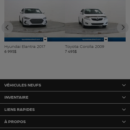
7
Toyota Corolla 2009
Kia Rio 2015
7 495
$
7 988
$
VÉHICULES NEUFS
INVENTAIRE
LIENS RAPIDES
À PROPOS