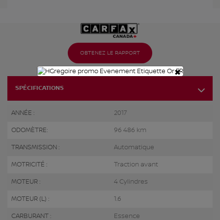
OBTENEZ LE RAPPORT
×
SPÉCIFICATIONS
ANNÉE :
2017
ODOMÈTRE:
96 486 km
TRANSMISSION :
Automatique
MOTRICITÉ :
Traction avant
MOTEUR :
4 Cylindres
MOTEUR (L) :
1.6
CARBURANT :
Essence