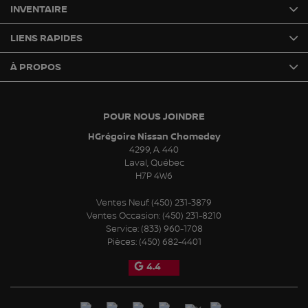
INVENTAIRE
LIENS RAPIDES
À PROPOS
POUR NOUS JOINDRE
HGrégoire Nissan Chomedey
4299, A. 440
Laval
,
Québec
H7P 4W6
Ventes Neuf:
(450) 231-3879
Ventes Occasion:
(450) 231-8210
Service:
(833) 960-1708
Pièces:
(450) 682-4401
4.4