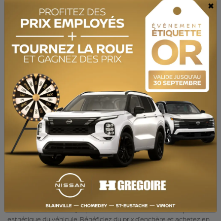
×
MOTRICITÉ :
Traction intégrale
MOTEUR :
4 Cylindres
MOTEUR (L) :
2.0
CARBURANT :
Essence
COULEUR EXTÉRIEUR :
Noir (475)
PORTES :
5
COULEUR INTÉRIEUR:
Noir
PASSAGERS :
5
NUMÉRO DE STOCK :
725072
NIV :
5UXTR9C56JLC76828
BAS KILOMÉTRAGE, Caméra de recul, Bluetooth, Sièges Chauffants
HGrégoire Écono, c’est des véhicules à petits prix. Inspecté selon
les normes de la SAAQ, le prix écono reflète l’état mécanique et
esthétique du véhicule. Bénéficiez du prix d’enchère et achetez en