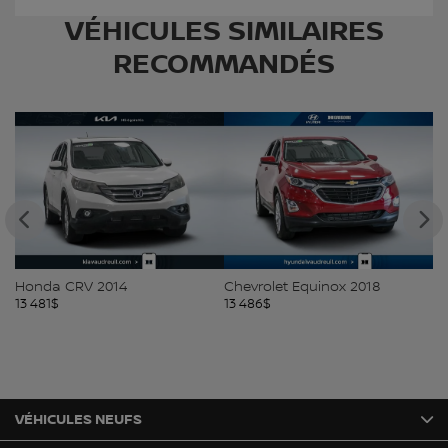
VÉHICULES SIMILAIRES
RECOMMANDÉS
Honda CRV 2014
Chevrolet Equinox 2018
Ki
13 481
$
13 486
$
13
VÉHICULES NEUFS