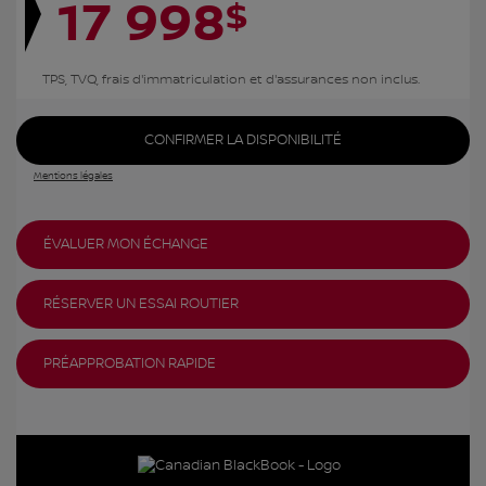
17 998
$
TPS, TVQ, frais d'immatriculation et d'assurances non inclus.
CONFIRMER LA DISPONIBILITÉ
Mentions légales
ÉVALUER MON ÉCHANGE
RÉSERVER UN ESSAI ROUTIER
PRÉAPPROBATION RAPIDE