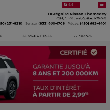
4.4
EN
HGrégoire Nissan Chomedey
4299, A. 440
Laval
,
Québec
H7P 4W6
450) 231-8210
(833) 960-1708
(450) 682-4401
Service:
Pièces:
NS
SERVICE & PIÈCES
À PROPOS