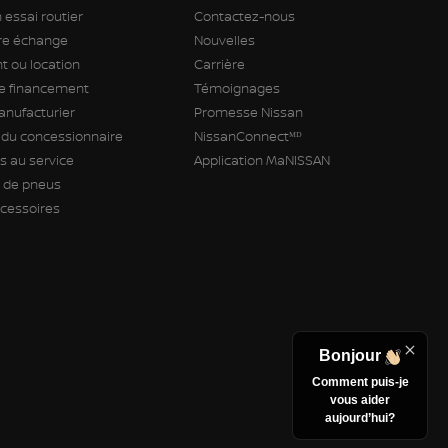
 essai routier
Contactez-nous
tre échange
Nouvelles
 ou location
Carrière
 financement
Témoignages
anufacturier
Promesse Nissan
 du concessionnaire
NissanConnectᴹᴰ
 au service
Application MaNISSAN
de pneus
ccessoires
Bonjour
Comment puis-je
vous aider
aujourd’hui?