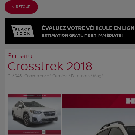
< RETOUR
ÉVALUEZ VOTRE VÉHICULE EN LIGN
ESTIMATION GRATUITE ET IMMÉDIATE !
Subaru
Crosstrek 2018
CL6945 | Convenience * Caméra * Bluetooth * Mag *