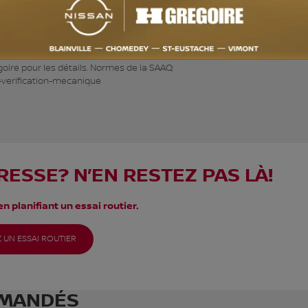
s prix. Inspecté selon les normes de la SAAQ, le prix écono reflète l’état
 achetez en toute confiance en traitant directement avec le leader au Q
oire pour les détails. Normes de la SAAQ:
-verification-mecanique
RESSE? N’EN RESTEZ PAS LÀ!
n planifiant un essai routier.
 UN ESSAI ROUTIER
MANDÉS