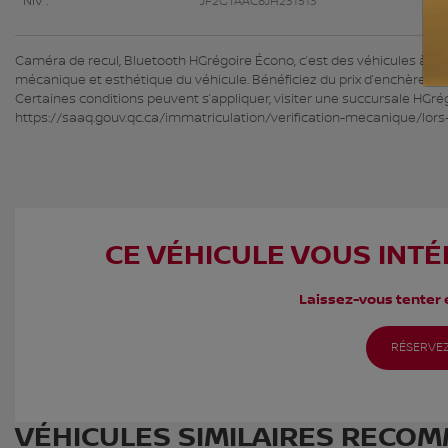
NIV :
JF2GTAAC8JH231513
Caméra de recul, Bluetooth HGrégoire Écono, c’est des véhicules à petit
mécanique et esthétique du véhicule. Bénéficiez du prix d’enchère et
Certaines conditions peuvent s’appliquer, visiter une succursale HGrég
https://saaq.gouv.qc.ca/immatriculation/verification-mecanique/lors
CE VÉHICULE VOUS INTÉ
Laissez-vous tenter e
RÉSERVEZ
VÉHICULES SIMILAIRES
RECOM