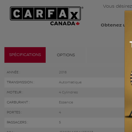
Vous désirez
d'
Obtenez un 
SPÉCIFICATIONS
OPTIONS
ANNÉE :
2018
TRANSMISSION :
Automatique
MOTEUR :
4 Cylindres
CARBURANT :
Essence
PORTES :
4
PASSAGERS :
5