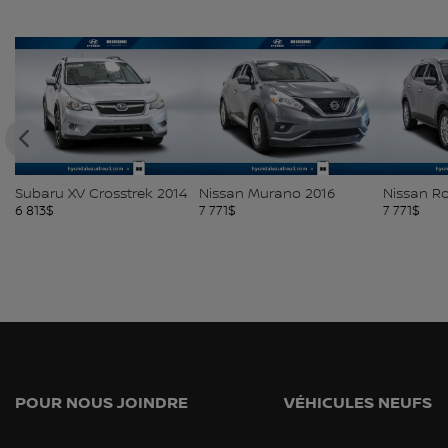
Subaru XV Crosstrek 2014
Nissan Murano 2016
Nissan R
6 813
$
7 771
$
7 771
$
POUR NOUS JOINDRE
VÉHICULES NEUFS