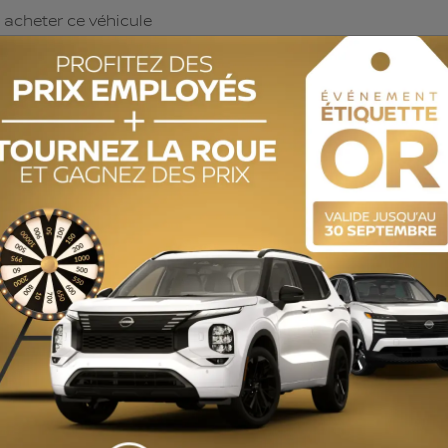
 acheter ce véhicule
occasion?
OBTENEZ LE RAPPORT
historique complet.
ODOMÈTRE:
171 787 km
MOTRICITÉ :
Traction intégrale
MOTEUR (L) :
2.0
COULEUR EXTÉRIEUR :
Blanc (1X)
COULEUR INTÉRIEUR:
Noir
NUMÉRO DE STOCK :
CL6945