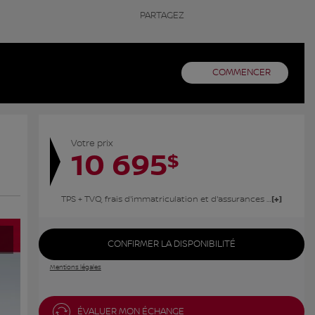
PARTAGEZ
COMMENCER
Votre prix
10 695
$
TPS + TVQ, frais d'immatriculation et d'assurances non inclus.
CONFIRMER LA DISPONIBILITÉ
Mentions légales
ÉVALUER MON ÉCHANGE