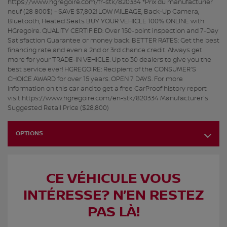
https://www.hgregoire.com/fr-stk/820334 *Prix du manufacturier
neuf (28 800$) - SAVE $7,802! LOW MILEAGE, Back-Up Camera,
Bluetooth, Heated Seats BUY YOUR VEHICLE 100% ONLINE with
HGregoire. QUALITY CERTIFIED: Over 150-point inspection and 7-Day
Satisfaction Guarantee or money back. BETTER RATES: Get the best
financing rate and even a 2nd or 3rd chance credit. Always get
more for your TRADE-IN VEHICLE. Up to 30 dealers to give you the
best service ever! HGREGOIRE: Recipient of the CONSUMER'S
CHOICE AWARD for over 15 years. OPEN 7 DAYS. For more
information on this car and to get a free CarProof history report
visit https://www.hgregoire.com/en-stk/820334 Manufacturer's
Suggested Retail Price ($28,800)
OPTIONS
CE VÉHICULE VOUS
INTÉRESSE? N’EN RESTEZ
PAS LÀ!