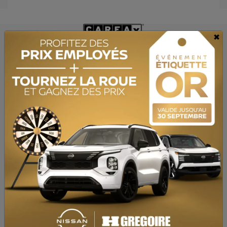
×
OBTENEZ LE RAPPORT
SPÉCIFICATIONS
ANNÉE :
2019
ODOMÈTRE:
78 140 km
TRANSMISSION :
Automatique
MOTRICITÉ :
Traction intégrale
MOTEUR :
1.8L
MOTEUR (L) :
1.8
CARBURANT :
Essence