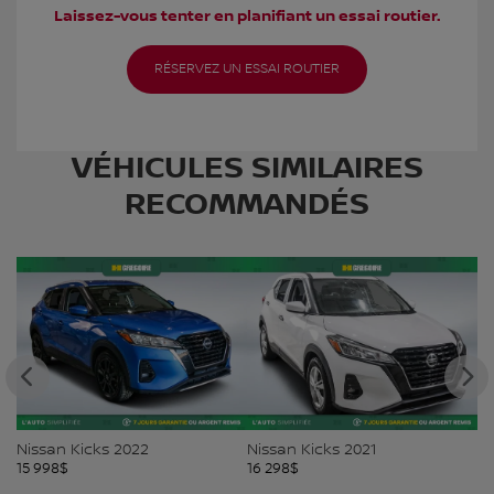
Laissez-vous tenter en planifiant un essai routier.
RÉSERVEZ UN ESSAI ROUTIER
VÉHICULES SIMILAIRES
RECOMMANDÉS
Nissan Kicks 2022
Nissan Kicks 2021
Ni
15 998
$
16 298
$
16