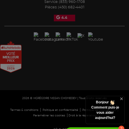
Service:
(833) 960-1708
Pièces:
(450) 682-4401
4.4
2026 © HGRÉGOIRE NISSAN CHOMEDEY
| Tous droits réservés.
Bonjour
Comment puis-je
|
|
|
Termes & conditions
Politique et confidentialité
Politique de cookies (CA)
vous aider
|
Paramétrer les cookies
Droit à la réparation
aujourd’hui?
2