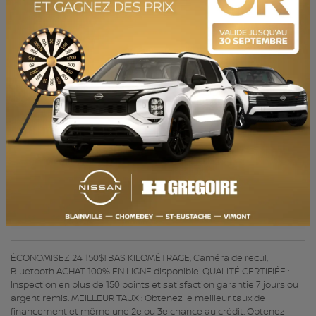
MOTEUR :
3.6L
MOTEUR (L) :
3.6
CARBURANT :
Essence
COULEUR EXTÉRIEUR :
Noir (PXJ)
PORTES :
4
COULEUR INTÉRIEUR:
Noir
PASSAGERS :
5
NUMÉRO DE STOCK :
V3519
NIV :
1C4RJFAG4KC714198
ÉCONOMISEZ 24 150$! BAS KILOMÉTRAGE, Caméra de recul,
Bluetooth ACHAT 100% EN LIGNE disponible. QUALITÉ CERTIFIÉE :
Inspection en plus de 150 points et satisfaction garantie 7 jours ou
argent remis. MEILLEUR TAUX : Obtenez le meilleur taux de
financement et même une 2e ou 3e chance au crédit. Obtenez