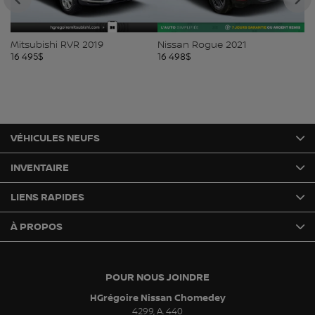
Mitsubishi RVR 2019
Nissan Rogue 2021
Mi
16 495
$
16 498
$
16
VÉHICULES NEUFS
INVENTAIRE
LIENS RAPIDES
À PROPOS
POUR NOUS JOINDRE
HGrégoire Nissan Chomedey
4299, A. 440