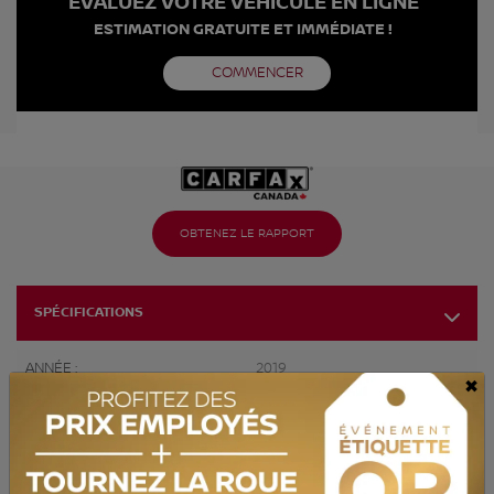
ÉVALUEZ VOTRE VÉHICULE EN LIGNE
ESTIMATION GRATUITE ET IMMÉDIATE !
COMMENCER
OBTENEZ LE RAPPORT
SPÉCIFICATIONS
ANNÉE :
2019
×
ODOMÈTRE:
112 135 km
TRANSMISSION :
Automatique
MOTRICITÉ :
4x4