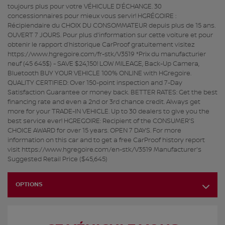
toujours plus pour votre VÉHICULE D’ÉCHANGE. 30
concessionnaires pour mieux vous servir! HGRÉGOIRE :
Récipiendaire du CHOIX DU CONSOMMATEUR depuis plus de 15 ans.
OUVERT 7 JOURS. Pour plus d'information sur cette voiture et pour
obtenir le rapport d’historique CarProof gratuitement visitez
https://www.hgregoire.com/fr-stk/V3519 *Prix du manufacturier
neuf (45 645$) - SAVE $24,150! LOW MILEAGE, Back-Up Camera,
Bluetooth BUY YOUR VEHICLE 100% ONLINE with HGregoire.
QUALITY CERTIFIED: Over 150-point inspection and 7-Day
Satisfaction Guarantee or money back. BETTER RATES: Get the best
financing rate and even a 2nd or 3rd chance credit. Always get
more for your TRADE-IN VEHICLE. Up to 30 dealers to give you the
best service ever! HGREGOIRE: Recipient of the CONSUMER'S
CHOICE AWARD for over 15 years. OPEN 7 DAYS. For more
information on this car and to get a free CarProof history report
visit https://www.hgregoire.com/en-stk/V3519 Manufacturer's
Suggested Retail Price ($45,645)
OPTIONS