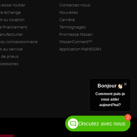
 essai routier
Contactez-nous
tre échange
Nouvelles
 ou location
Carrière
 financement
Témoignages
anufacturier
Promesse Nissan
 du concessionnaire
NissanConnectᴹᴰ
 au service
Application MaNISSAN
de pneus
ccessoires
Bonjour
Comment puis-je
vous aider
aujourd’hui?
2
Discutez avec nous