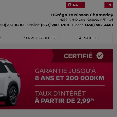
4.4
EN
HGrégoire Nissan Chomedey
4299, A. 440
Laval
,
Québec
H7P 4W6
450) 231-8210
(833) 960-1708
(450) 682-4401
Service:
Pièces:
NS
SERVICE & PIÈCES
À PROPOS