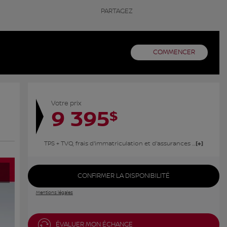
PARTAGEZ
COMMENCER
Votre prix
9 395
$
TPS + TVQ, frais d'immatriculation et d'assurances non inclus.
CONFIRMER LA DISPONIBILITÉ
Mentions légales
ÉVALUER MON ÉCHANGE