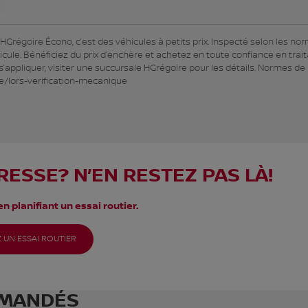
régoire Écono, c’est des véhicules à petits prix. Inspecté selon les no
icule. Bénéficiez du prix d’enchère et achetez en toute confiance en trai
appliquer, visiter une succursale HGrégoire pour les détails. Normes de 
e/lors-verification-mecanique
RESSE? N’EN RESTEZ PAS LÀ!
n planifiant un essai routier.
 UN ESSAI ROUTIER
MANDÉS