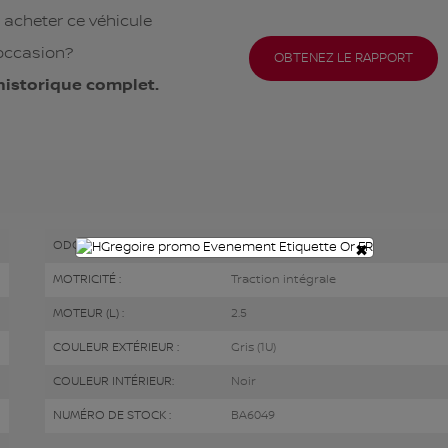
 acheter ce véhicule
occasion?
OBTENEZ LE RAPPORT
historique complet.
×
ODOMÈTRE:
222 864 km
MOTRICITÉ :
Traction intégrale
MOTEUR (L) :
2.5
COULEUR EXTÉRIEUR :
Gris (1U)
COULEUR INTÉRIEUR:
Noir
NUMÉRO DE STOCK :
BA6049