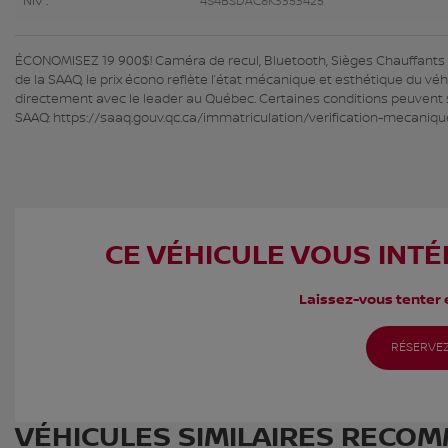
NIV :
4S4BSDAC8K3353425
ÉCONOMISEZ 19 900$! Caméra de recul, Bluetooth, Sièges Chauffants HG
de la SAAQ, le prix écono reflète l’état mécanique et esthétique du véh
directement avec le leader au Québec. Certaines conditions peuvent s’
SAAQ: https://saaq.gouv.qc.ca/immatriculation/verification-mecaniqu
CE VÉHICULE VOUS INTÉ
Laissez-vous tenter e
RÉSERVEZ
VÉHICULES SIMILAIRES
RECOM