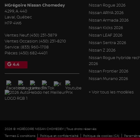
HGrégoire Nissan Chomedey
Nissan Rogue 2026
4299, A. 440
Nissan ARIYA 2026
Laval
,
Québec
Nissan Armada 2026
H7P 4W6
Nissan Kicks 2026
Ventes Neuf:
(450) 231-3879
Nissan LEAF 2026
Ventes Occasion:
(450) 231-8210
Nissan Sentra 2026
Service:
(833) 960-1708
Nissan Z 2026
Pièces:
(450) 682-4401
Nissan Rogue hybride rec
2026
4.4
Nissan Frontier 2026
Nissan Murano 2026
+ Voir tous les modèles
2026 © HGRÉGOIRE NISSAN CHOMEDEY
| Tous droits réservés.
|
|
|
Termes & conditions
Politique et confidentialité
Politique de cookies (CA)
Paramétrer