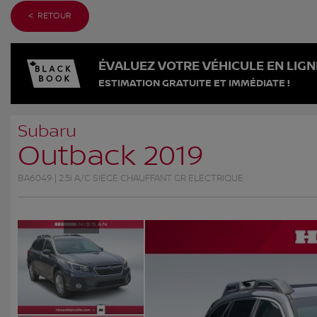
< RETOUR
ÉVALUEZ VOTRE VÉHICULE EN LIGN
ESTIMATION GRATUITE ET IMMÉDIATE !
Subaru
Outback 2019
BA6049 | 2.5i A/C SIEGE CHAUFFANT GR ELECTRIQUE