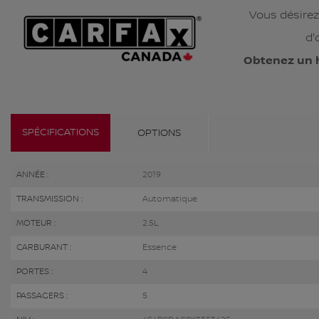
Vous désirez
d'
Obtenez un 
SPÉCIFICATIONS
OPTIONS
ANNÉE :
2019
TRANSMISSION :
Automatique
MOTEUR :
2.5L
CARBURANT :
Essence
PORTES :
4
PASSAGERS :
5