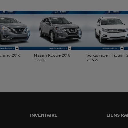
016
Nissan Rogue 2018
Volkswagen Tiguan 2015
Hy
7 771
$
7 863
$
7 
INVENTAIRE
LIENS RA