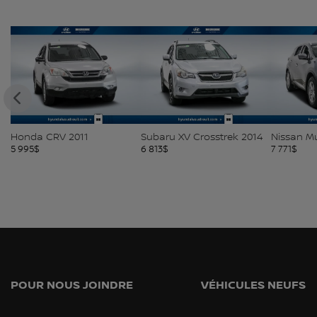
 CRV 2011
Subaru XV Crosstrek 2014
Nissan Murano 2
$
6 813
$
7 771
$
POUR NOUS JOINDRE
VÉHICULES NEUFS