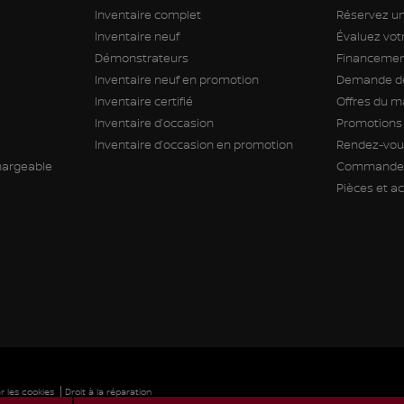
Inventaire complet
Réservez un
Inventaire neuf
Évaluez vo
Démonstrateurs
Financement
Inventaire neuf en promotion
Demande de
Inventaire certifié
Offres du m
Inventaire d’occasion
Promotions
Inventaire d’occasion en promotion
Rendez-vous
hargeable
Commande 
Pièces et a
|
 les cookies
Droit à la réparation