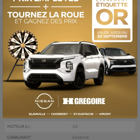
OBTENEZ LE RAPPORT
SPÉCIFICATIONS
ANNÉE :
2020
ODOMÈTRE:
175 360 km
TRANSMISSION :
Automatique
MOTRICITÉ :
Traction avant
MOTEUR :
4 Cylindres
MOTEUR (L) :
2.0
CARBURANT :
Essence