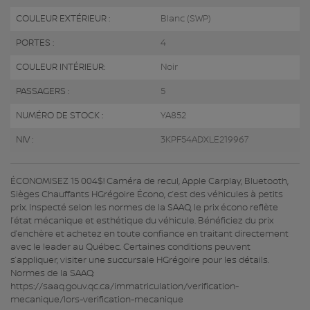
COULEUR EXTÉRIEUR :
Blanc (SWP)
PORTES :
4
COULEUR INTÉRIEUR:
Noir
PASSAGERS :
5
NUMÉRO DE STOCK :
YA852
NIV :
3KPF54ADXLE219967
ÉCONOMISEZ 15 004$! Caméra de recul, Apple Carplay, Bluetooth,
Sièges Chauffants HGrégoire Écono, c’est des véhicules à petits
prix. Inspecté selon les normes de la SAAQ, le prix écono reflète
l’état mécanique et esthétique du véhicule. Bénéficiez du prix
d’enchère et achetez en toute confiance en traitant directement
avec le leader au Québec. Certaines conditions peuvent
s’appliquer, visiter une succursale HGrégoire pour les détails.
Normes de la SAAQ:
https://saaq.gouv.qc.ca/immatriculation/verification-
mecanique/lors-verification-mecanique