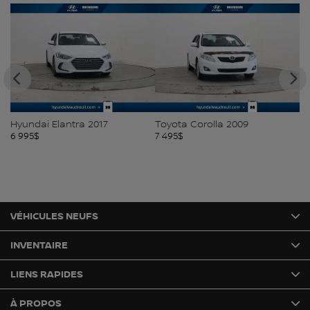
Hyundai Elantra 2017
Toyota Corolla 2009
Ki
6 995
$
7 495
$
7 
VÉHICULES NEUFS
INVENTAIRE
LIENS RAPIDES
À PROPOS