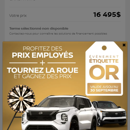
16 495
$
Votre prix
Terme sélectionné non disponible
Contactez-nous pour connaître les solutions de financement possibles
×
Traction avant
Automatique
65 238 km
Preapprobation disponible
Valeur d'échange instantanée
Confirmer la disponibilité