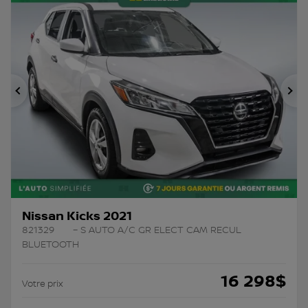
Précédent
Su
Nissan Kicks 2021
821329
– S AUTO A/C GR ELECT CAM RECUL
BLUETOOTH
16 298
$
Votre prix