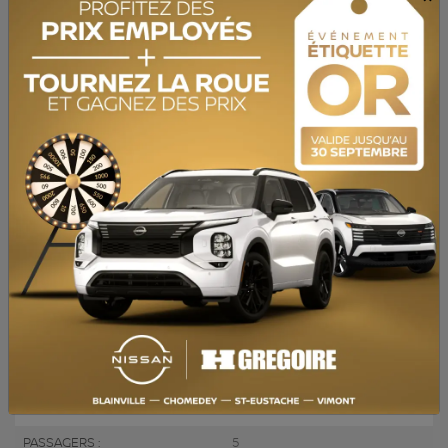
SPÉCIFICATIONS
ANNÉE :
2021
ODOMÈTRE:
124 849 km
TRANSMISSION :
Automatique
MOTRICITÉ :
Traction avant
MOTEUR :
4 Cylindres
MOTEUR (L) :
2.0
CARBURANT :
Essence
COULEUR EXTÉRIEUR :
Bleu (XGY)
PORTES :
4
COULEUR INTÉRIEUR:
Noir
PASSAGERS :
5