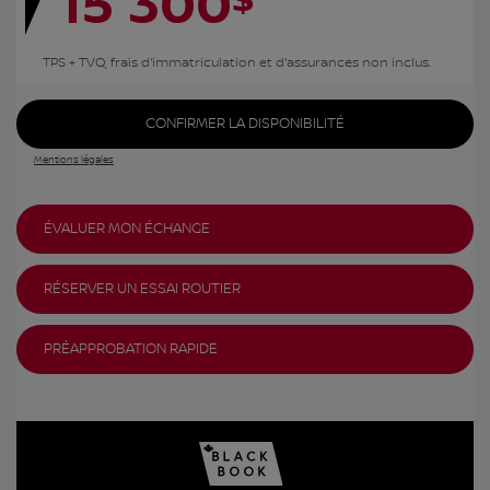
15 300
$
TPS + TVQ, frais d'immatriculation et d'assurances non inclus.
CONFIRMER LA DISPONIBILITÉ
Mentions légales
ÉVALUER MON ÉCHANGE
RÉSERVER UN ESSAI ROUTIER
PRÉAPPROBATION RAPIDE