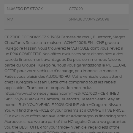
NUMÉRO DE STOCK :
CZ7020
NIV :
3N1AB8DV0MY295098
CERTIFIÉ ÉCONOMISEZ 9 198$! Caméra de recul, Bluetooth, Sièges
Chauffants Restez a la maison - ACHAT 100% EN LIGNE grace a
HGregoire Nissan. Vous trouverez le VEHICULE dont vous revez a
un PRIX COMPÉTITIF. Nos offres exclusives sont disponibles a des
taux de financement avantageux. De plus, comme nous faisons
partie du Groupe HGregoire, nous vous garantissons la MEILLEURE
OFFRE pour votre vehicule d'echange, peu importe le modele.
Faites vous plaisir des AUJOURD'HUI. Votre vehicule vous attend
chez HGregoire Nissan! Cette offre comprend tous les rabais
applicables. Transport et preparation non inclus.
https://www.chomedeynissan.com/fr-stk/CZ7020 - CERTIFIED
SAVE $9,198! Back-Up Camera, Bluetooth, Heated Seats Stay at
home - BUY YOUR VEHICLE 100% ONLINE with HGregoire Nissan.
You will find the VEHICLE of your dreams at a COMPETITIVE PRICE.
Our exclusive offers are available at advantageous financing rates.
Moreover, since we are part of the HGregoire Group, we guarantee
you the BEST OFFER for your trade-in vehicle, regardless of the
model. Please yourself TODAY. Your vehicle is waiting for you at