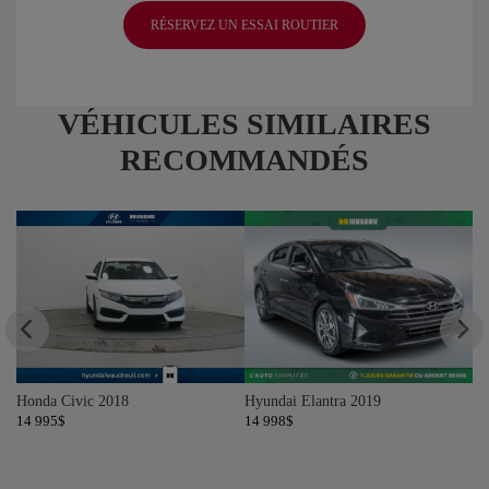
RÉSERVEZ UN ESSAI ROUTIER
VÉHICULES SIMILAIRES
RECOMMANDÉS
Honda Civic 2018
Hyundai Elantra 2019
Ho
14 995
$
14 998
$
14