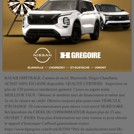
COULEUR EXTÉRIEUR :
Bleu (YP5)
PORTES :
4
COULEUR INTÉRIEUR:
Noir
PASSAGERS :
5
NUMÉRO DE STOCK :
R3594
NIV :
KMHLM4AG7NU340620
BAS KILOMÉTRAGE, Caméra de recul, Bluetooth, Sièges Chauffants
ACHAT 100% EN LIGNE disponible. QUALITÉ CERTIFIÉE : Inspection en
plus de 150 points et satisfaction garantie 7 jours ou argent remis.
MEILLEUR TAUX : Obtenez le meilleur taux de financement et même une
2e ou 3e chance au crédit. Obtenez toujours plus pour votre VÉHICULE
D’ÉCHANGE. 30 concessionnaires pour mieux vous servir! HGRÉGOIRE :
Récipiendaire du CHOIX DU CONSOMMATEUR depuis plus de 15 ans.
OUVERT 7 JOURS. Pour plus d'information sur cette voiture et pour obtenir
le rapport d’historique CarProof gratuitement visitez
https://www.hgregoire.com/fr-stk/R3594 *Prix du manufacturier neuf ($) -