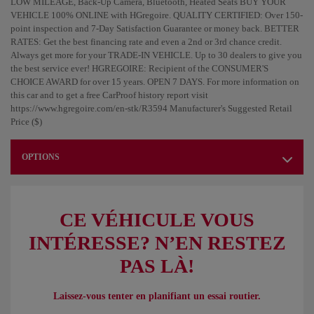
LOW MILEAGE, Back-Up Camera, Bluetooth, Heated Seats BUY YOUR
VEHICLE 100% ONLINE with HGregoire. QUALITY CERTIFIED: Over 150-
point inspection and 7-Day Satisfaction Guarantee or money back. BETTER
RATES: Get the best financing rate and even a 2nd or 3rd chance credit.
Always get more for your TRADE-IN VEHICLE. Up to 30 dealers to give you
the best service ever! HGREGOIRE: Recipient of the CONSUMER'S
CHOICE AWARD for over 15 years. OPEN 7 DAYS. For more information on
this car and to get a free CarProof history report visit
https://www.hgregoire.com/en-stk/R3594 Manufacturer's Suggested Retail
Price ($)
OPTIONS
CE VÉHICULE VOUS
INTÉRESSE? N’EN RESTEZ
PAS LÀ!
Laissez-vous tenter en planifiant un essai routier.