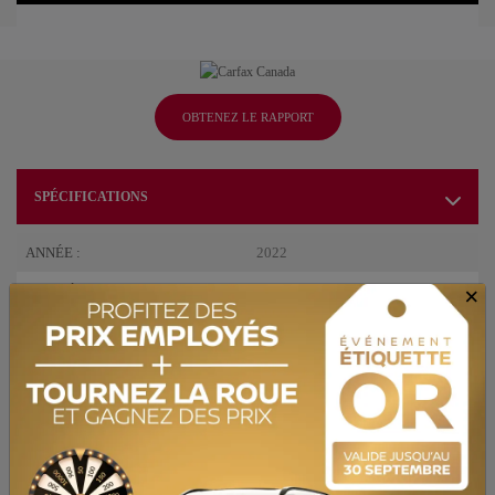
OBTENEZ LE RAPPORT
SPÉCIFICATIONS
ANNÉE :
2022
ODOMÈTRE:
77 415 km
×
TRANSMISSION :
Automatique
MOTRICITÉ :
Traction avant
MOTEUR :
4 Cylindres
MOTEUR (L) :
2.0
CARBURANT :
Essence