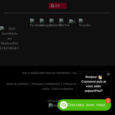
4.4
2026 © HGRÉGOIRE NISSAN CHOMEDEY
| Tous droits réservés.
Bonjour
Comment puis-je
|
|
|
Termes & conditions
Politique et confidentialité
Politique de cookies (CA)
Paramétrer les
vous aider
|
cookies
Droit à la réparation
aujourd’hui?
2
DÉVELOPPÉ PAR
Discutez avec nous