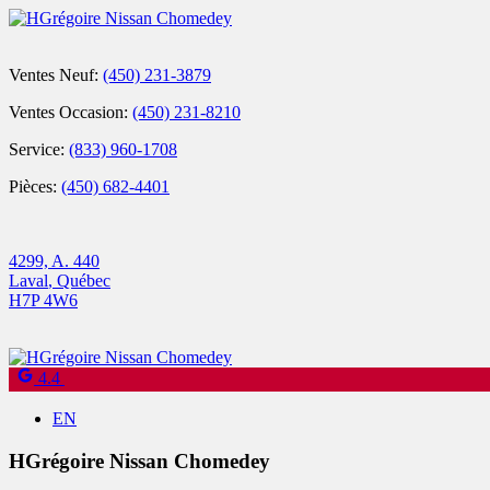
Ventes Neuf:
(450) 231-3879
Ventes Occasion:
(450) 231-8210
Service:
(833) 960-1708
Pièces:
(450) 682-4401
4299, A. 440
Laval
,
Québec
H7P 4W6
4.4
EN
HGrégoire Nissan Chomedey