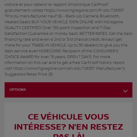
voiture et pour obtenir le rapport d’historique CarProof
gratuitement visitez https://www.hgregoire.com/fr-stk/729337
*Prix du manufacturier neuf ($) - Back-Up Camera, Bluetooth,
Heated Seats BUY YOUR VEHICLE 100% ONLINE with HGregoire.
QUALITY CERTIFIED: Over 150-point inspection and 7-Day
Satisfaction Guarantee or money back. BETTER RATES: Get the best
financing rate and even a 2nd or 3rd chance credit. Always get
more for your TRADE-IN VEHICLE. Up to 30 dealers to give you the
best service ever! HGREGOIRE: Recipient of the CONSUMER'S
CHOICE AWARD for over 15 years. OPEN 7 DAYS. For more
information on this car and to get a free CarProof history report
visit https://www.hgregoire.com/en-stk/729337 Manufacturer's
Suggested Retail Price ($)
OPTIONS
CE VÉHICULE VOUS
INTÉRESSE? N’EN RESTEZ