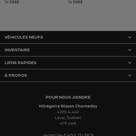
14 988
$
14 988
$
14
VÉHICULES NEUFS
INVENTAIRE
LIENS RAPIDES
À PROPOS
POUR NOUS JOINDRE
HGrégoire Nissan Chomedey
4299, A. 440
Laval
,
Québec
H7P 4W6
Ventes Neuf:
(450) 231-3879