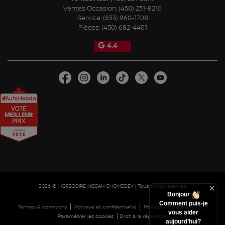
Ventes Occasion:
(450) 231-8210
Service:
(833) 960-1708
Pièces:
(450) 682-4401
4.4
2026 © HGRÉGOIRE NISSAN CHOMEDEY
| Tous droits réservés.
Bonjour
Comment puis-je
|
|
|
Termes & conditions
Politique et confidentialité
Politique de cookies (CA)
vous aider
|
Paramétrer les cookies
Droit à la réparation
aujourd’hui?