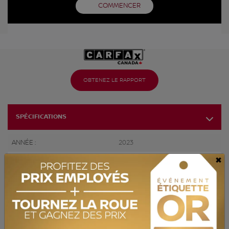
COMMENCER
OBTENEZ LE RAPPORT
SPÉCIFICATIONS
ANNÉE :
2023
×
ODOMÈTRE:
123 440 km
TRANSMISSION :
Automatique
MOTRICITÉ :
Traction avant
MOTEUR :
2.5L