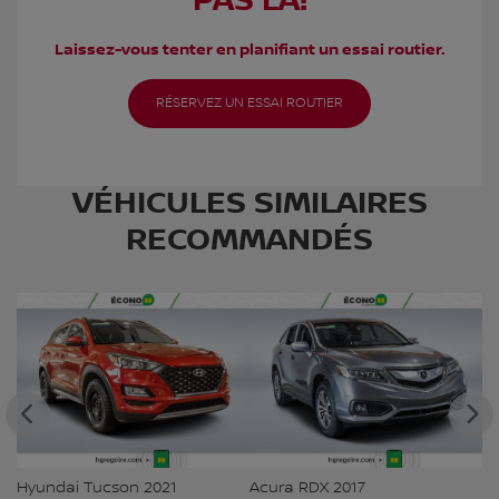
PAS LÀ!
Laissez-vous tenter en planifiant un essai routier.
RÉSERVEZ UN ESSAI ROUTIER
VÉHICULES SIMILAIRES
RECOMMANDÉS
Hyundai Tucson 2021
Acura RDX 2017
M