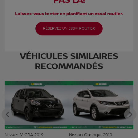
PAS LÀ!
Laissez-vous tenter en planifiant un essai routier.
RÉSERVEZ UN ESSAI ROUTIER
VÉHICULES SIMILAIRES
RECOMMANDÉS
Nissan MICRA 2019
Nissan Qashqai 2019
To