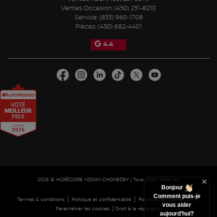
Ventes Occasion:
(450) 231-8210
Service:
(833) 960-1708
Pièces:
(450) 682-4401
4.4
2026 © HGRÉGOIRE NISSAN CHOMEDEY
| Tous droits réservés.
Bonjour
Comment puis-je
|
|
|
Termes & conditions
Politique et confidentialité
Politique de cookies (CA)
vous aider
|
Paramétrer les cookies
Droit à la réparation
aujourd’hui?