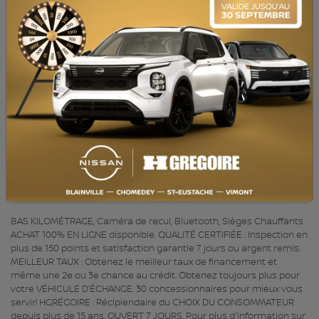
MOTEUR (L) :
2.0
CARBURANT :
Essence
COULEUR EXTÉRIEUR :
Gris (KAD)
PORTES :
5
COULEUR INTÉRIEUR:
Noir
PASSAGERS :
5
NUMÉRO DE STOCK :
820894
NIV :
JN1BJ1AV4PW000339
BAS KILOMÉTRAGE, Caméra de recul, Bluetooth, Sièges Chauffants
ACHAT 100% EN LIGNE disponible. QUALITÉ CERTIFIÉE : Inspection en
plus de 150 points et satisfaction garantie 7 jours ou argent remis.
MEILLEUR TAUX : Obtenez le meilleur taux de financement et
même une 2e ou 3e chance au crédit. Obtenez toujours plus pour
votre VÉHICULE D’ÉCHANGE. 30 concessionnaires pour mieux vous
servir! HGRÉGOIRE : Récipiendaire du CHOIX DU CONSOMMATEUR
depuis plus de 15 ans. OUVERT 7 JOURS. Pour plus d'information sur