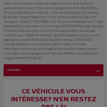
cette voiture et pour obtenir le rapport d’historique CarProof
gratuitement visitez https://www.hgregoire.com/fr-stk/820894
*Prix du manufacturier neuf ($) - LOW MILEAGE, Back-Up Camera,
Bluetooth, Heated Seats BUY YOUR VEHICLE 100% ONLINE with
HGregoire. QUALITY CERTIFIED: Over 150-point inspection and 7-Day
Satisfaction Guarantee or money back. BETTER RATES: Get the best
financing rate and even a 2nd or 3rd chance credit. Always get
more for your TRADE-IN VEHICLE. Up to 30 dealers to give you the
best service ever! HGREGOIRE: Recipient of the CONSUMER'S
CHOICE AWARD for over 15 years. OPEN 7 DAYS. For more
information on this car and to get a free CarProof history report
visit https://www.hgregoire.com/en-stk/820894 Manufacturer's
Suggested Retail Price ($)
OPTIONS
CE VÉHICULE VOUS
INTÉRESSE? N’EN RESTEZ