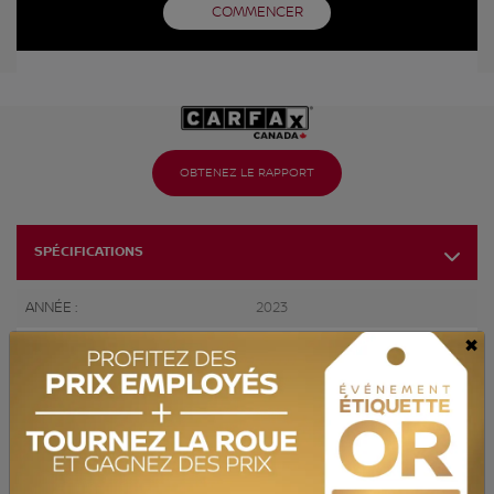
COMMENCER
OBTENEZ LE RAPPORT
SPÉCIFICATIONS
ANNÉE :
2023
×
ODOMÈTRE:
42 448 km
TRANSMISSION :
Automatique
MOTRICITÉ :
Traction avant
MOTEUR :
4 Cylindres