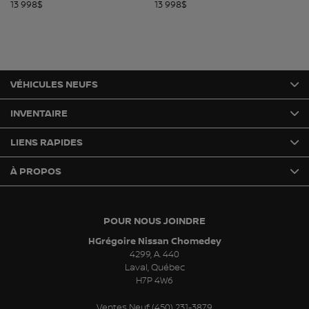
13 998
$
13 998
$
14
VÉHICULES NEUFS
INVENTAIRE
LIENS RAPIDES
À PROPOS
POUR NOUS JOINDRE
HGrégoire Nissan Chomedey
4299, A. 440
Laval
,
Québec
H7P 4W6
Ventes Neuf:
(450) 231-3879