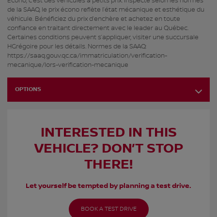
Écono, c’est des véhicules à petits prix. Inspecté selon les normes
de la SAAQ, le prix écono reflète l’état mécanique et esthétique du
véhicule. Bénéficiez du prix d’enchère et achetez en toute
confiance en traitant directement avec le leader au Québec.
Certaines conditions peuvent s’appliquer, visiter une succursale
HGrégoire pour les détails. Normes de la SAAQ:
https://saaq.gouv.qc.ca/immatriculation/verification-
mecanique/lors-verification-mecanique
OPTIONS
INTERESTED IN THIS
VEHICLE? DON’T STOP
THERE!
Let yourself be tempted by planning a test drive.
BOOK A TEST DRIVE