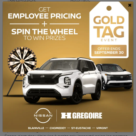
TRANSMISSION:
Automatic
×
DRIVETRAIN:
AWD
ENGINE:
4 Cylinders
ENGINE (L):
2.0
FUEL:
Gasoline
EXTERIOR COLOR:
Silver (T8T)
DOORS:
5
INTERIOR COLOR:
Black
PASSENGERS:
5
STOCK NUMBER:
729248
VIN:
KM8J3CA44JU772702
BAS KILOMÉTRAGE, Caméra de recul, Ensemble audio premium,
Système de navigation, Bluetooth, Sièges Chauffants HGrégoire