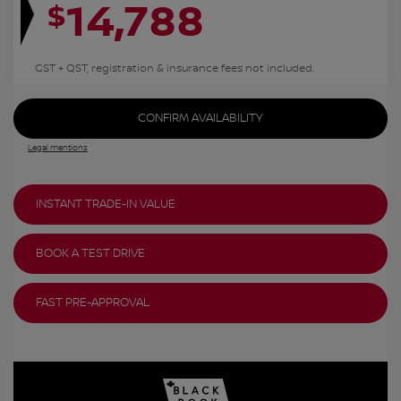
14,788
$
GST + QST, registration & insurance fees not included.
CONFIRM AVAILABILITY
Legal mentions
INSTANT TRADE-IN VALUE
BOOK A TEST DRIVE
FAST PRE-APPROVAL