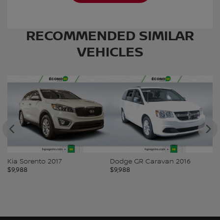
RECOMMENDED
SIMILAR
VEHICLES
Kia Sorento 2017
Dodge GR Caravan 2016
T
$
9,988
$
9,988
$
9