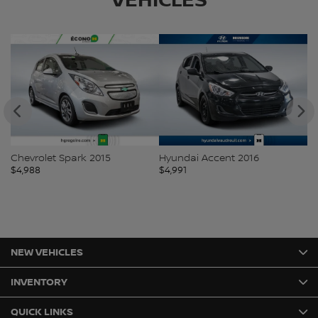
VEHICLES
Chevrolet Spark 2015
Hyundai Accent 2016
H
$
4,988
$
4,991
$
4
NEW VEHICLES
INVENTORY
QUICK LINKS