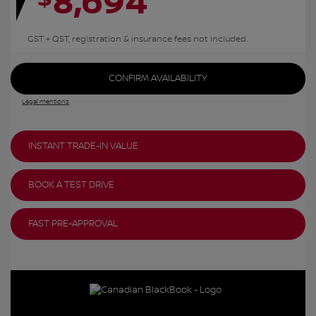
8,694
GST + QST, registration & insurance fees not included.
CONFIRM AVAILABILITY
Legal mentions
INSTANT TRADE-IN VALUE
BOOK A TEST DRIVE
FAST PRE-APPROVAL