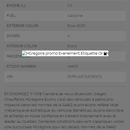
ENGINE (L):
2.0
FUEL:
Gasoline
EXTERIOR COLOR:
Blue (B2R)
DOORS:
4
INTERIOR COLOR:
Black
×
PASSENGERS:
5
STOCK NUMBER:
YA853
VIN:
3KPFL4A75JE181612
ÉCONOMISEZ 11 701$! Caméra de recul, Bluetooth, Sièges
Chauffants HGrégoire Écono, c’est des véhicules à petits prix.
Inspecté selon les normes de la SAAQ, le prix écono reflète l’état
mécanique et esthétique du véhicule. Bénéficiez du prix d’enchère
et achetez en toute confiance en traitant directement avec le
leader au Québec. Certaines conditions peuvent s’appliquer, visiter
une succursale HGrégoire pour les détails. Normes de la SAAQ: