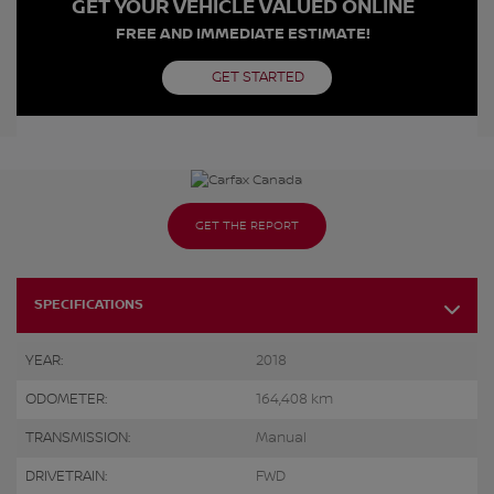
GET YOUR VEHICLE VALUED ONLINE
FREE AND IMMEDIATE ESTIMATE!
GET STARTED
GET THE REPORT
SPECIFICATIONS
YEAR:
2018
ODOMETER:
164,408 km
TRANSMISSION:
Manual
DRIVETRAIN:
FWD