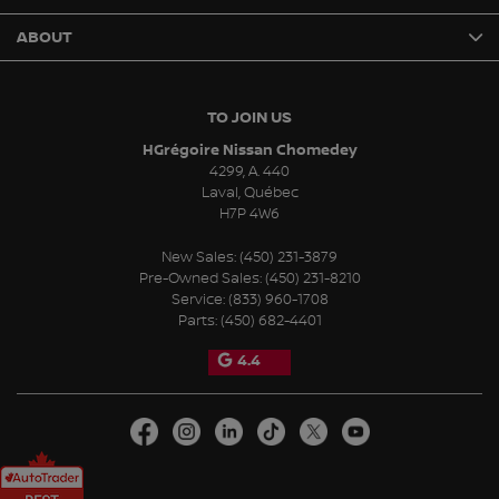
ABOUT
TO JOIN US
HGrégoire Nissan Chomedey
4299, A. 440
Laval
,
Québec
H7P 4W6
New Sales:
(450) 231-3879
Pre-Owned Sales:
(450) 231-8210
Service:
(833) 960-1708
Parts:
(450) 682-4401
4.4