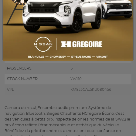
ENGINE:
4 Cylinders
ENGINE (L):
2.4
FUEL:
Gasoline
EXTERIOR COLOR:
White (PDW)
DOORS:
4
INTERIOR COLOR:
Black
PASSENGERS:
5
STOCK NUMBER:
YW110
VIN:
KM8J3CAL5KU080456
Caméra de recul, Ensemble audio premium, Système de
navigation, Bluetooth, Sièges Chauffants HGrégoire Écono, c’est
des véhicules à petits prix. Inspecté selon les normes de la SAAQ, le
prix écono reflète l’état mécanique et esthétique du véhicule.
Bénéficiez du prix d’enchère et achetez en toute confiance en