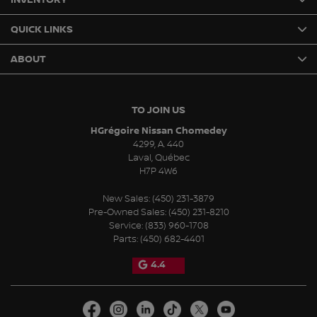
QUICK LINKS
ABOUT
TO JOIN US
HGrégoire Nissan Chomedey
4299, A. 440
Laval
,
Québec
H7P 4W6
New Sales:
(450) 231-3879
Pre-Owned Sales:
(450) 231-8210
Service:
(833) 960-1708
Parts:
(450) 682-4401
4.4