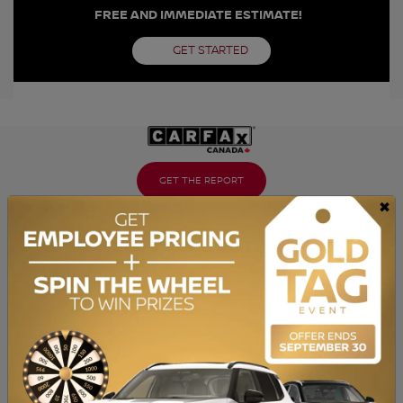
FREE AND IMMEDIATE ESTIMATE!
GET STARTED
GET THE REPORT
×
SPECIFICATIONS
YEAR:
2019
ODOMETER:
144,877 km
TRANSMISSION:
Automatic
DRIVETRAIN:
AWD