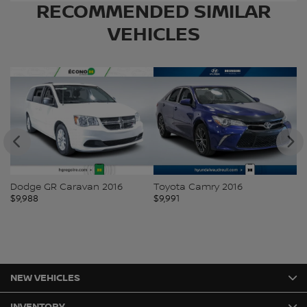
RECOMMENDED
SIMILAR
VEHICLES
Dodge GR Caravan 2016
Toyota Camry 2016
V
$
9,988
$
9,991
$
9
NEW VEHICLES
INVENTORY