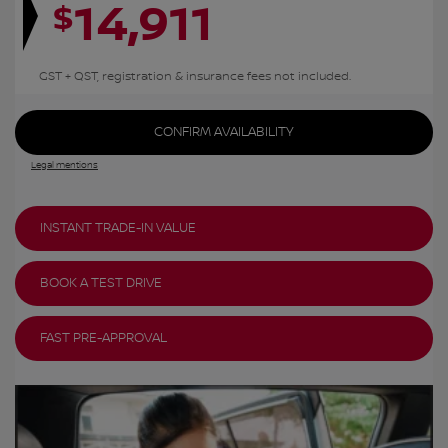
14,911
$
GST + QST, registration & insurance fees not included.
CONFIRM AVAILABILITY
Legal mentions
INSTANT TRADE-IN VALUE
BOOK A TEST DRIVE
FAST PRE-APPROVAL