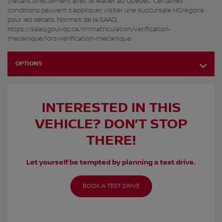
traitant directement avec le leader au Québec. Certaines
conditions peuvent s’appliquer, visiter une succursale HGrégoire
pour les détails. Normes de la SAAQ:
https://saaq.gouv.qc.ca/immatriculation/verification-
mecanique/lors-verification-mecanique
OPTIONS
INTERESTED IN THIS
VEHICLE? DON’T STOP
THERE!
Let yourself be tempted by planning a test drive.
BOOK A TEST DRIVE