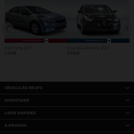
Kia Forte 2017
Hyundai Elantra 2013
Ki
5 295
$
5 994
$
5 
VÉHICULES NEUFS
INVENTAIRE
LIENS RAPIDES
À PROPOS