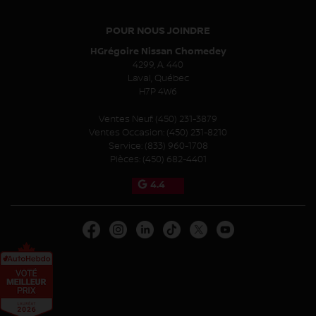
POUR NOUS JOINDRE
HGrégoire Nissan Chomedey
4299, A. 440
Laval
,
Québec
H7P 4W6
Ventes Neuf:
(450) 231-3879
Ventes Occasion:
(450) 231-8210
Service:
(833) 960-1708
Pièces:
(450) 682-4401
4.4