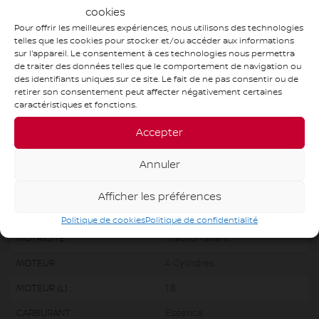
cookies
Pour offrir les meilleures expériences, nous utilisons des technologies
telles que les cookies pour stocker et/ou accéder aux informations
sur l'appareil. Le consentement à ces technologies nous permettra
de traiter des données telles que le comportement de navigation ou
OBTENEZ LE RAPPORT
des identifiants uniques sur ce site. Le fait de ne pas consentir ou de
retirer son consentement peut affecter négativement certaines
caractéristiques et fonctions.
×
SPÉCIFICATIONS
Accepter
ANNÉE :
2016
Annuler
ODOMÈTRE:
230 424 km
Afficher les préférences
TRANSMISSION :
Manuelle
Politique de cookies
Politique de confidentialité
MOTRICITÉ :
Traction avant
MOTEUR :
4 Cylindres
MOTEUR (L) :
1.8
CARBURANT :
Essence