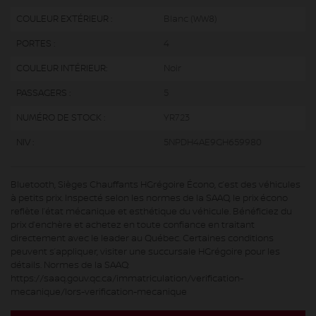
COULEUR EXTÉRIEUR :
Blanc (WW8)
PORTES :
4
COULEUR INTÉRIEUR:
Noir
PASSAGERS :
5
NUMÉRO DE STOCK :
YR723
NIV :
5NPDH4AE9GH659980
Bluetooth, Sièges Chauffants HGrégoire Écono, c’est des véhicules
à petits prix. Inspecté selon les normes de la SAAQ, le prix écono
reflète l’état mécanique et esthétique du véhicule. Bénéficiez du
prix d’enchère et achetez en toute confiance en traitant
directement avec le leader au Québec. Certaines conditions
peuvent s’appliquer, visiter une succursale HGrégoire pour les
détails. Normes de la SAAQ:
https://saaq.gouv.qc.ca/immatriculation/verification-
mecanique/lors-verification-mecanique