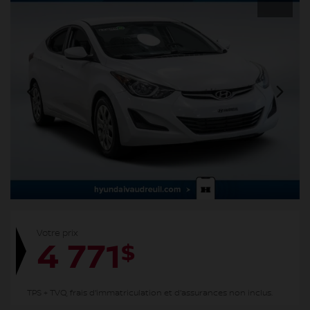
Votre prix
4 771
$
TPS + TVQ, frais d'immatriculation et d'assurances non inclus.