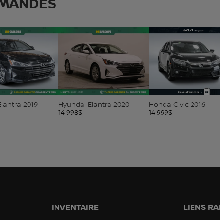
MANDÉS
lantra 2019
Hyundai Elantra 2020
Honda Civic 2016
14 998
$
14 999
$
INVENTAIRE
LIENS RA