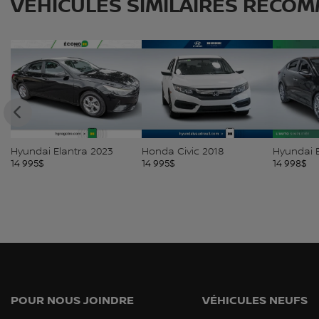
VÉHICULES SIMILAIRES
RECOM
Hyundai Elantra 2023
Honda Civic 2018
Hyundai E
14 995
$
14 995
$
14 998
$
POUR NOUS JOINDRE
VÉHICULES NEUFS