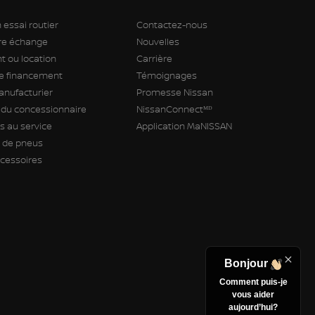
 essai routier
Contactez-nous
tre échange
Nouvelles
 ou location
Carrière
 financement
Témoignages
anufacturier
Promesse Nissan
 du concessionnaire
NissanConnectᴹᴰ
 au service
Application MaNISSAN
de pneus
ccessoires
Bonjour
Comment puis-je
vous aider
aujourd’hui?