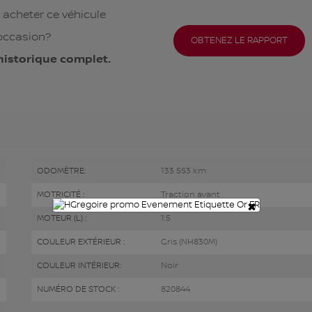
 acheter ce véhicule
occasion?
OBTENEZ LE RAPPORT
historique complet.
ODOMÈTRE:
133 553 km
MOTRICITÉ :
Traction avant
×
MOTEUR (L) :
1.5
COULEUR EXTÉRIEUR :
Gris (NH830M)
COULEUR INTÉRIEUR:
Noir
NUMÉRO DE STOCK :
820844