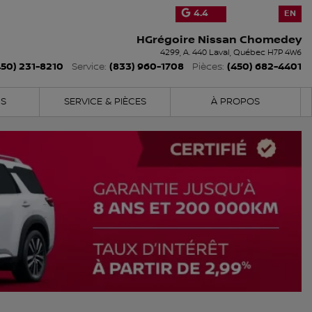
4.4
EN
HGrégoire Nissan Chomedey
4299, A. 440
Laval
,
Québec
H7P 4W6
450) 231-8210
(833) 960-1708
(450) 682-4401
Service:
Pièces:
NS
SERVICE & PIÈCES
À PROPOS