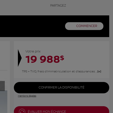
PARTAGEZ
COMMENCER
Votre prix
19 988
$
TPS + TVQ, frais d'immatriculation et d'assurances non inclus.
CONFIRMER LA DISPONIBILITÉ
Mentions légales
ÉVALUER MON ÉCHANGE