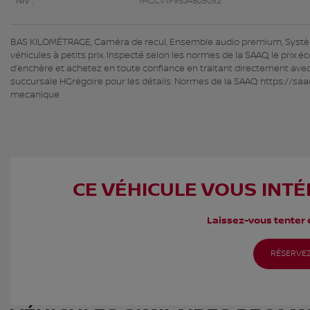
NIV :
1HGCV1F95JA805032
BAS KILOMÉTRAGE, Caméra de recul, Ensemble audio premium, Système
véhicules à petits prix. Inspecté selon les normes de la SAAQ, le prix é
d’enchère et achetez en toute confiance en traitant directement avec 
succursale HGrégoire pour les détails. Normes de la SAAQ: https://saa
mecanique
CE VÉHICULE VOUS INTÉ
Laissez-vous tenter e
RÉSERVEZ