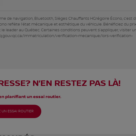
 de navigation, Bluetooth, Sièges Chauffants HGrégoire Écono, c’est 
cono reflète l’état mécanique et esthétique du véhicule. Bénéficiez du pri
le leader au Québec. Certaines conditions peuvent s’appliquer, visiter u
q.gouv.qc.ca/immatriculation/verification-mecanique/lors-verification-
RESSE? N’EN RESTEZ PAS LÀ!
n planifiant un essai routier.
 UN ESSAI ROUTIER