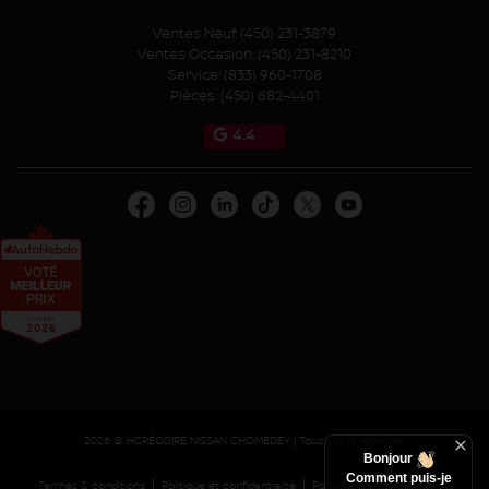
Ventes Neuf:
(450) 231-3879
Ventes Occasion:
(450) 231-8210
Service:
(833) 960-1708
Pièces:
(450) 682-4401
4.4
2026 © HGRÉGOIRE NISSAN CHOMEDEY
| Tous droits réservés.
Bonjour
Comment puis-je
|
|
|
Termes & conditions
Politique et confidentialité
Politique de cookies (CA)