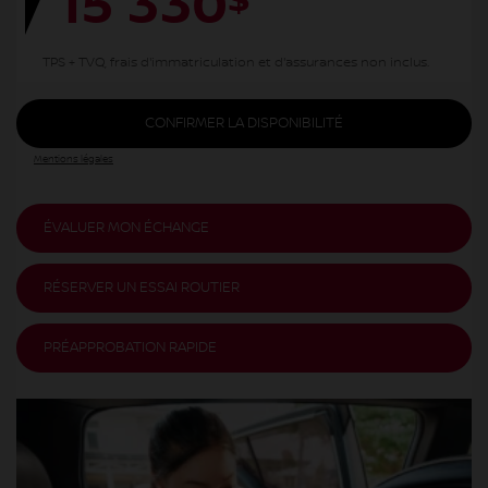
15 330
$
TPS + TVQ, frais d'immatriculation et d'assurances non inclus.
CONFIRMER LA DISPONIBILITÉ
Mentions légales
ÉVALUER MON ÉCHANGE
RÉSERVER UN ESSAI ROUTIER
PRÉAPPROBATION RAPIDE