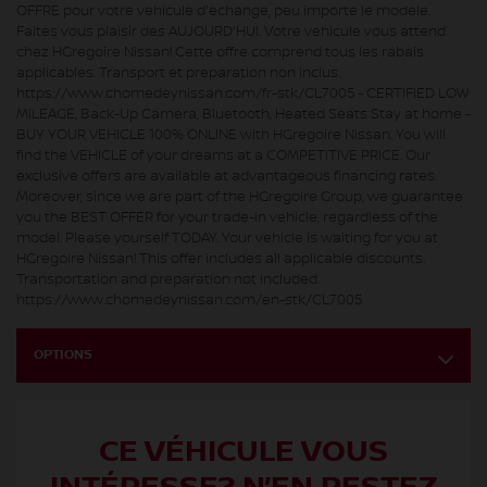
OFFRE pour votre vehicule d'echange, peu importe le modele.
Faites vous plaisir des AUJOURD'HUI. Votre vehicule vous attend
chez HGregoire Nissan! Cette offre comprend tous les rabais
applicables. Transport et preparation non inclus.
https://www.chomedeynissan.com/fr-stk/CL7005 - CERTIFIED LOW
MILEAGE, Back-Up Camera, Bluetooth, Heated Seats Stay at home -
BUY YOUR VEHICLE 100% ONLINE with HGregoire Nissan. You will
find the VEHICLE of your dreams at a COMPETITIVE PRICE. Our
exclusive offers are available at advantageous financing rates.
Moreover, since we are part of the HGregoire Group, we guarantee
you the BEST OFFER for your trade-in vehicle, regardless of the
model. Please yourself TODAY. Your vehicle is waiting for you at
HGregoire Nissan! This offer includes all applicable discounts.
Transportation and preparation not included.
https://www.chomedeynissan.com/en-stk/CL7005
OPTIONS
CE VÉHICULE VOUS