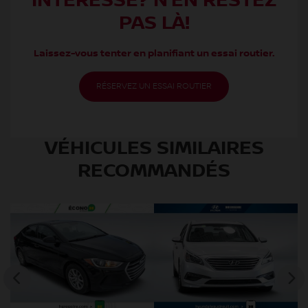
INTÉRESSE? N’EN RESTEZ
PAS LÀ!
Laissez-vous tenter en planifiant un essai routier.
RÉSERVEZ UN ESSAI ROUTIER
VÉHICULES SIMILAIRES
RECOMMANDÉS
Ho
10