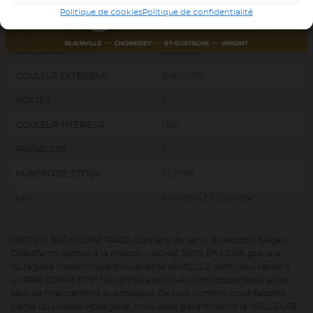
MOTEUR :
4 Cylindres
Politique de cookies
Politique de confidentialité
MOTEUR (L) :
2.0
CARBURANT :
Essence
COULEUR EXTÉRIEUR :
Bleu (YP5)
PORTES :
4
COULEUR INTÉRIEUR:
Noir
PASSAGERS :
5
NUMÉRO DE STOCK :
CL7005
NIV :
KMHD84LF1LU107634
CERTIFIÉ BAS KILOMÉTRAGE, Caméra de recul, Bluetooth, Sièges
Chauffants Restez a la maison - ACHAT 100% EN LIGNE grace a
HGregoire Nissan. Vous trouverez le VEHICULE dont vous revez a
un PRIX COMPÉTITIF. Nos offres exclusives sont disponibles a des
taux de financement avantageux. De plus, comme nous faisons
partie du Groupe HGregoire, nous vous garantissons la MEILLEURE