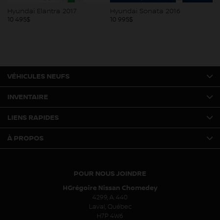
Hyundai Elantra 2017
Hyundai Sonata 2016
10 495
$
10 995
$
VÉHICULES NEUFS
INVENTAIRE
LIENS RAPIDES
À PROPOS
POUR NOUS JOINDRE
HGrégoire Nissan Chomedey
4299, A. 440
Laval
,
Québec
H7P 4W6