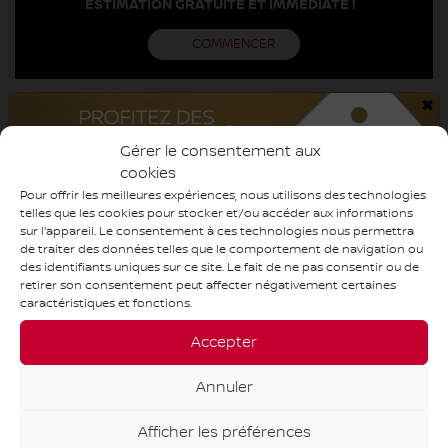
ESTIMATION GRATUITE ET IMMÉDIATE !
COMMENCER
×
Gérer le consentement aux
cookies
OBTENEZ LE RAPPORT
Pour offrir les meilleures expériences, nous utilisons des technologies
telles que les cookies pour stocker et/ou accéder aux informations
sur l'appareil. Le consentement à ces technologies nous permettra
de traiter des données telles que le comportement de navigation ou
SPÉCIFICATIONS
des identifiants uniques sur ce site. Le fait de ne pas consentir ou de
retirer son consentement peut affecter négativement certaines
caractéristiques et fonctions.
ANNÉE :
2020
Accepter
ODOMÈTRE:
93 143 km
TRANSMISSION :
Automatique
Annuler
MOTRICITÉ :
Traction avant
Afficher les préférences